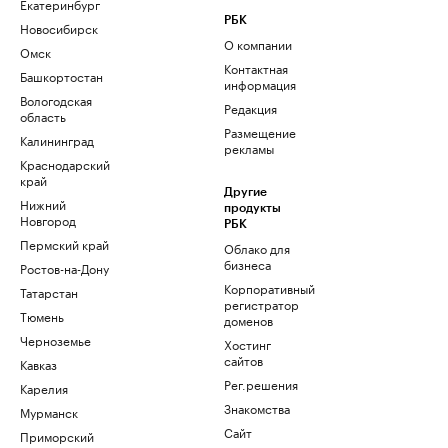
Екатеринбург
РБК
Новосибирск
О компании
Омск
Контактная
Башкортостан
информация
Вологодская
Редакция
область
Размещение
Калининград
рекламы
Краснодарский
край
Другие
Нижний
продукты
Новгород
РБК
Пермский край
Облако для
бизнеса
Ростов-на-Дону
Корпоративный
Татарстан
регистратор
Тюмень
доменов
Черноземье
Хостинг
сайтов
Кавказ
Рег.решения
Карелия
Знакомства
Мурманск
Сайт
Приморский
знакомств