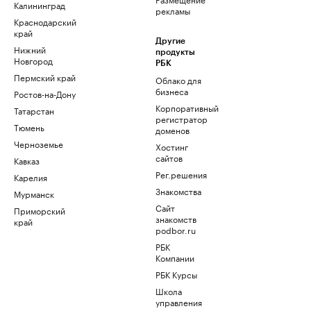
Калининград
рекламы
Краснодарский
край
Другие
Нижний
продукты
Новгород
РБК
Пермский край
Облако для
бизнеса
Ростов-на-Дону
Корпоративный
Татарстан
регистратор
Тюмень
доменов
Черноземье
Хостинг
сайтов
Кавказ
Рег.решения
Карелия
Знакомства
Мурманск
Сайт
Приморский
знакомств
край
podbor.ru
РБК
Компании
РБК Курсы
Школа
управления