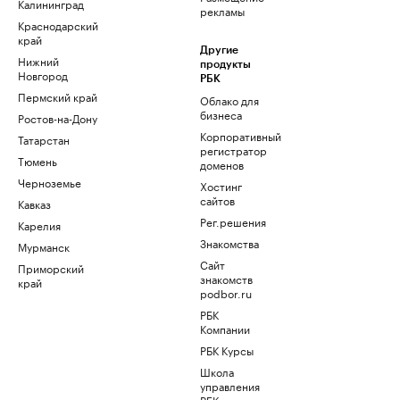
Калининград
рекламы
Краснодарский
край
Другие
Нижний
продукты
Новгород
РБК
Пермский край
Облако для
бизнеса
Ростов-на-Дону
Корпоративный
Татарстан
регистратор
Тюмень
доменов
Черноземье
Хостинг
сайтов
Кавказ
Рег.решения
Карелия
Знакомства
Мурманск
Сайт
Приморский
знакомств
край
podbor.ru
РБК
Компании
РБК Курсы
Школа
управления
РБК