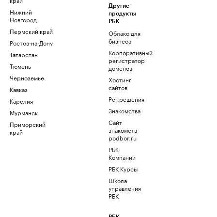
Другие
Нижний
продукты
Новгород
РБК
Пермский край
Облако для
бизнеса
Ростов-на-Дону
Корпоративный
Татарстан
регистратор
Тюмень
доменов
Черноземье
Хостинг
сайтов
Кавказ
Рег.решения
Карелия
Знакомства
Мурманск
Сайт
Приморский
знакомств
край
podbor.ru
РБК
Компании
РБК Курсы
Школа
управления
РБК