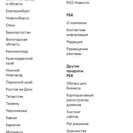
RSS Новости
и область
Екатеринбург
РБК
Новосибирск
О компании
Омск
Контактная
Башкортостан
информация
Вологодская
Редакция
область
Размещение
Калининград
рекламы
Краснодарский
край
Другие
Нижний
продукты
Новгород
РБК
Пермский край
Облако для
бизнеса
Ростов-на-Дону
Корпоративный
Татарстан
регистратор
Тюмень
доменов
Черноземье
Хостинг
сайтов
Кавказ
Рег.решения
Карелия
Знакомства
Мурманск