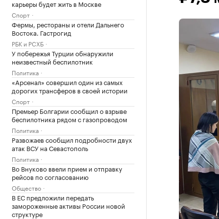
карьеры будет жить в Москве
Спорт
Фермы, рестораны и отели Дальнего
Востока. Гастрогид
РБК и РСХБ
У побережья Турции обнаружили
неизвестный беспилотник
Политика
«Арсенал» совершил один из самых
дорогих трансферов в своей истории
Спорт
Премьер Болгарии сообщил о взрыве
беспилотника рядом с газопроводом
Политика
Развожаев сообщил подробности двух
атак ВСУ на Севастополь
Политика
Во Внуково ввели прием и отправку
рейсов по согласованию
Общество
В ЕС предложили передать
замороженные активы России новой
структуре