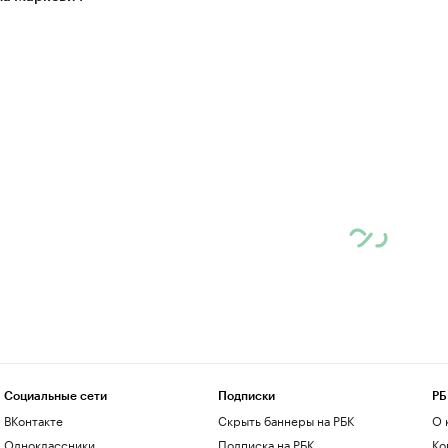
Социальные сети
Подписки
РБ
ВКонтакте
Скрыть баннеры на РБК
О 
Одноклассники
Подписка на РБК
Ко