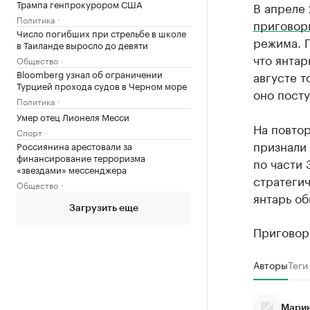
Трампа генпрокурором США
В апреле
Политика
приговор
Число погибших при стрельбе в школе
режима. П
в Таиланде выросло до девяти
что янтар
Общество
Bloomberg узнал об ограничении
августе т
Турцией прохода судов в Черном море
оно посту
Политика
Умер отец Лионеля Месси
На повто
Спорт
признали
Россиянина арестовали за
финансирование терроризма
по части 
«звездами» мессенджера
стратегич
Общество
янтарь об
Загрузить еще
Приговор 
Авторы
Теги
Марин