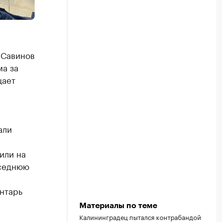
 Савинов
ма за
щает
али
или на
оседнюю
нтарь
Материалы по теме
Калининградец пытался контрабандой