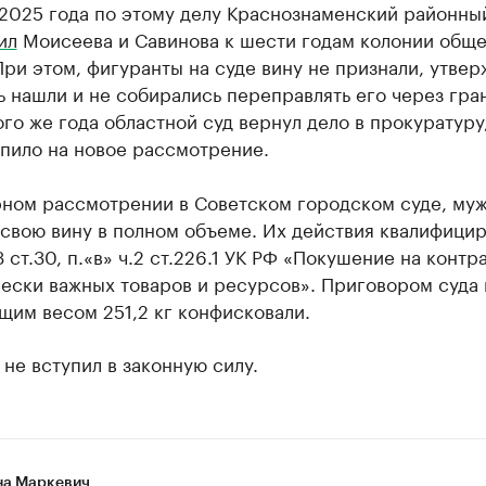
 2025 года по этому делу Краснознаменский районны
ил
Моисеева и Савинова к шести годам колонии обще
ри этом, фигуранты на суде вину не признали, утвер
ь нашли и не собирались переправлять его через гран
ого же года областной суд вернул дело в прокуратуру,
пило на новое рассмотрение.
рном рассмотрении в Советском городском суде, му
 свою вину в полном объеме. Их действия квалифици
3 ст.30, п.«в» ч.2 ст.226.1 УК РФ «Покушение на контр
ески важных товаров и ресурсов». Приговором суда
щим весом 251,2 кг конфисковали.
не вступил в законную силу.
а Маркевич