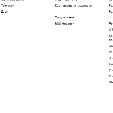
Telegram
Корпоративная подписка
Ре
Дзен
Ра
Уведомления
RSS Новости
Др
Об
Ко
до
Хо
Ре
Зн
Са
РБ
РБ
Шк