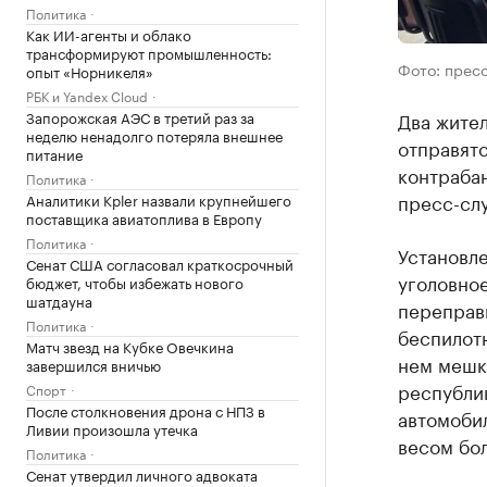
Политика
Как ИИ-агенты и облако
трансформируют промышленность:
Фото: прес
опыт «Норникеля»
РБК и Yandex Cloud
Запорожская АЭС в третий раз за
Два жите
неделю ненадолго потеряла внешнее
отправятс
питание
контрабан
Политика
пресс-слу
Аналитики Kpler назвали крупнейшего
поставщика авиатоплива в Европу
Политика
Установле
Сенат США согласовал краткосрочный
уголовное
бюджет, чтобы избежать нового
шатдауна
переправи
Политика
беспилотн
Матч звезд на Кубке Овечкина
нем мешки
завершился вничью
республик
Спорт
После столкновения дрона с НПЗ в
автомоби
Ливии произошла утечка
весом бол
Политика
Сенат утвердил личного адвоката