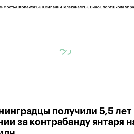
жимость
Autonews
РБК Компании
Телеканал
РБК Вино
Спорт
Школа упра
ипто
РБК Бизнес-среда
Дискуссионный клуб
Исследования
Кредитные 
рагентов
Политика
Экономика
Бизнес
Технологии и медиа
Финансы
Рын
д
нинградцы получили 5,5 лет
нии за контрабанду янтаря н
 млн