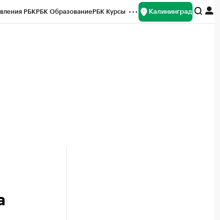
Калининград
вления РБК
РБК Образование
РБК Курсы
рейтинги
Франшизы
Газета
ок наличной валюты
а