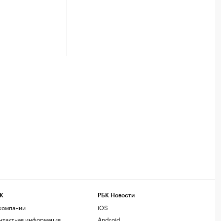
К
РБК Новости
компании
iOS
нтактная информация
Android