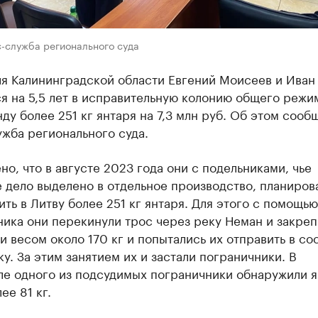
с-служба регионального суда
ля Калининградской области Евгений Моисеев и Иван
я на 5,5 лет в исправительную колонию общего режи
ду более 251 кг янтаря на 7,3 млн руб. Об этом сооб
жба регионального суда.
но, что в августе 2023 года они с подельниками, чье
 дело выделено в отдельное производство, планиров
ть в Литву более 251 кг янтаря. Для этого с помощью
ика они перекинули трос через реку Неман и закреп
 весом около 170 кг и попытались их отправить в с
у. За этим занятием их и застали пограничники. В
ле одного из подсудимых пограничники обнаружили я
ее 81 кг.