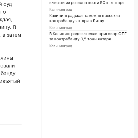
вывезти из региона почти 50 кг янтаря
й суд
Калининград
го
Калининградская таможня пресекла
ждая,
контрабанду янтаря в Литву
ицу. В
Калининград
 а затем
В Калининграде вынесли приговор ОПГ
за контрабанду 0,5 тонн янтаря
Калининград
жчины
ровали
абанду
 изъятый