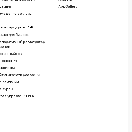
дакция
AppGallery
змещение рекламы
угие продукты РБК
лако для бизнеса
рпоративный регистратор
менов
стинг сайтов
г.решения
акомства
йт знакомств podbor.ru
К Компании
К Курсы
ола управления РБК