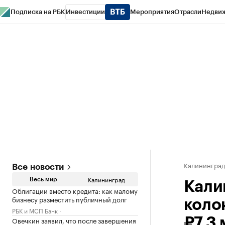
Подписка на РБК
Инвестиции
Мероприятия
Отрасли
Недви
РБК Life
Тренды
Визионеры
Национальные проекты
Город
Стиль
Кр
Спецпроекты СПб
Конференции СПб
Спецпроекты
Проверка конт
Калинингра
Все новости
Калининград
Весь мир
Кали
Облигации вместо кредита: как малому
бизнесу разместить публичный долг
коло
РБК и МСП Банк
Овечкин заявил, что после завершения
₽7,3