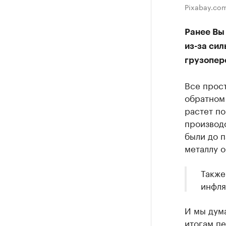
Pixabay.co
Ранее Вы 
из-за сил
грузопер
Все прост
обратном 
растет по
производс
были до п
металлу 
Также
инфля
И мы дума
итогам п