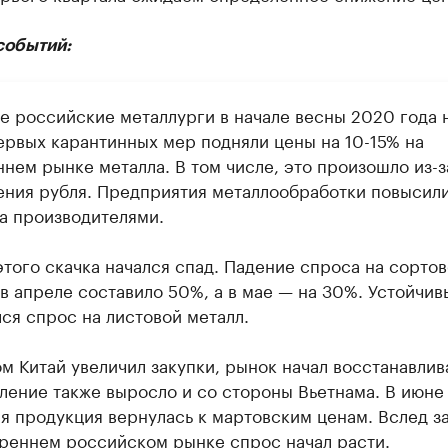
событий:
е российские металлурги в начале весны 2020 года 
ервых карантинных мер подняли цены на 10-15% на
нем рынке металла. В том числе, это произошло из-з
ения рубля. Предприятия металлообработки повысил
за производителями.
этого скачка начался спад. Падение спроса на сорто
 в апреле составило 50%, а в мае — на 30%. Устойчи
ся спрос на листовой металл.
м Китай увеличил закупки, рынок начал восстанавлив
ление также выросло и со стороны Вьетнама. В июне
ая продукция вернулась к мартовским ценам. Вслед з
треннем российском рынке спрос начал расти.