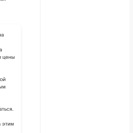
на
а
и цены
вой
вым
аться.
а этим