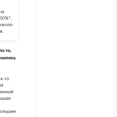
на
30%*.
 около
в.
о то,
изилось
х-то
ий
ленной
льшая
большие