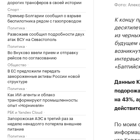
дорогих трансферов в своей истории
Фото: Алек
Спорт
Премьер Болгарии сообщил о взрыве
К концу п
беспилотника рядом с газопроводом
десятиле
Политика
Развожаев сообщил подробности двух
из черных
атак ВСУ на Севастополь
будущем п
Политика
возникнут
Во Внуково ввели прием и отправку
интервью
рейсов по согласованию
Общество
«Балтийс
В ЕС предложили передать
замороженные активы России новой
структуре
Данные К
Политика
подорожа
Как ИИ-агенты и облако
трансформируют промышленность:
на 43%, 
опыт «Норникеля»
действит
РБК и Yandex Cloud
Запорожская АЭС в третий раз за
По моим 
неделю ненадолго потеряла внешнее
питание
информаци
Политика
что Кали