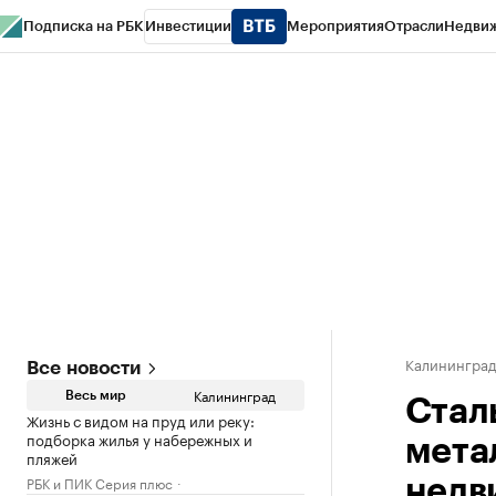
Подписка на РБК
Инвестиции
Мероприятия
Отрасли
Недви
РБК Life
Тренды
Визионеры
Национальные проекты
Город
Стиль
Кр
Спецпроекты СПб
Конференции СПб
Спецпроекты
Проверка конт
Калинингра
Все новости
Калининград
Весь мир
Сталь
Жизнь с видом на пруд или реку:
подборка жилья у набережных и
мета
пляжей
РБК и ПИК Серия плюс
недв