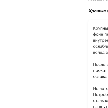
Хроника 
Крупны
фоне п
внутрен
ослабл
вслед 
После 
прокат
оставал
Но лето
Потреб
стальн
на вну