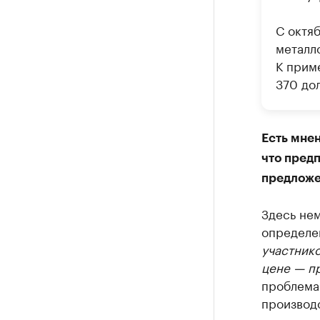
С октя
металл
К приме
370 дол
Есть мнен
что предп
предложе
Здесь нем
определе
участнико
цене — п
проблема
производс