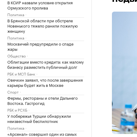
В КСИР назвали условие открытия
Ормузского пролива
Политика
В Брянской области при обстреле
Новенького тяжело ранили пожилую
женщину
Политика
Москвичей предупредили о спаде
жары
Общество
Облигации вместо кредита: как малому
бизнесу разместить публичный долг
РБК и МСП Банк
Овечкин заявил, что после завершения
карьеры будет жить в Москве
Спорт
Фермы, рестораны и отели Дальнего
Востока. Гастрогид
РБК и РСХБ
У побережья Турции обнаружили
неизвестный беспилотник
Политика
«Арсенал» совершил один из самых