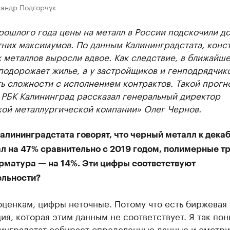
сандр Подгорчук
рошлого года цены на металл в России подскочили д
тних максимумов. По данным Калининградстата, конс
 металлов выросли вдвое. Как следствие, в ближайш
одорожает жилье, а у застройщиков и генподрядчик
ь сложности с исполнением контрактов. Такой прогно
 РБК Калининград рассказал генеральный директор
кой металлургической компании» Олег Чернов.
алининградстата говорят, что черный металл к дека
л на 47% сравнительно с 2019 годом, полимерные т
арматура — на 14%. Эти цифры соответствуют
ельности?
оценкам, цифры неточные. Потому что есть биржевая
я, которая этим данным не соответствует. Я так по
нинградстат собирает определенные данные и смотри