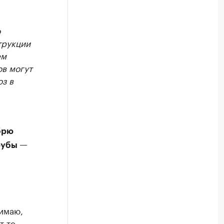
о
трукции
ем
ов могут
з в
брю
рубы —
нимаю,
т те