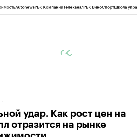
жимость
Autonews
РБК Компании
Телеканал
РБК Вино
Спорт
Школа упра
ипто
РБК Бизнес-среда
Дискуссионный клуб
Исследования
Кредитные 
рагентов
Политика
Экономика
Бизнес
Технологии и медиа
Финансы
Рын
д
ной удар. Как рост цен на
лл отразится на рынке
ижимости