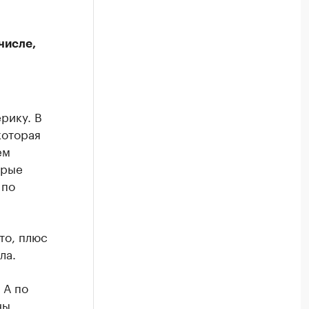
числе,
рику. В
которая
ем
орые
 по
то, плюс
ла.
 А по
ны.