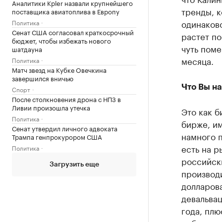
Аналитики Kpler назвали крупнейшего
тренды, к
поставщика авиатоплива в Европу
одинаково
Политика
Сенат США согласовал краткосрочный
растет по
бюджет, чтобы избежать нового
чуть поме
шатдауна
месяца.
Политика
Матч звезд на Кубке Овечкина
завершился вничью
Что Вы н
Спорт
После столкновения дрона с НПЗ в
Ливии произошла утечка
Это как б
Политика
бирже, и
Сенат утвердил личного адвоката
намного 
Трампа генпрокурором США
есть на р
Политика
российски
Загрузить еще
производи
долларова
девальва
года, плю