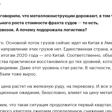
m
говорили, что металлоконструкции дорожают, в том 
ьного роста стоимости фрахта судов — то есть,
евозок. А почему подорожала логистика?
о. Основной поток грузов сейчас идет из Китая в Аме
направлении этих грузов нет. Единственная страна, 
 итогам 2020 года — это Китай. Соответственно, объ
тва практически восстановился до тех уровней, кот
андемии. Даже этот уровень стал расти. В частности,
объем тоже вырос.
 цена растет на железную руду, на перевозку. И все э
ционные ожидания, безусловно, влияет на цену метал
ем, что такая ситуация продолжится первый квартал.
ервого квартала ожидаем определенное снижение це