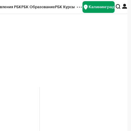
Калининград
вления РБК
РБК Образование
РБК Курсы
рейтинги
Франшизы
Газета
ок наличной валюты