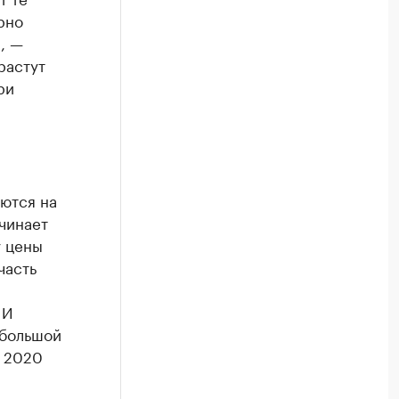
рно
, —
растут
ри
ются на
чинает
у цены
часть
 И
ебольшой
е 2020