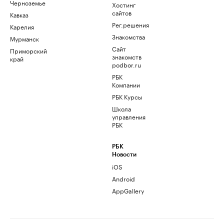
Черноземье
Хостинг
сайтов
Кавказ
Рег.решения
Карелия
Знакомства
Мурманск
Сайт
Приморский
знакомств
край
podbor.ru
РБК
Компании
РБК Курсы
Школа
управления
РБК
РБК
Новости
iOS
Android
AppGallery