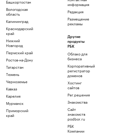
Башкортостан
информация
Вологодская
Редакция
область
Размещение
Калининград
рекламы
Краснодарский
край
Другие
Нижний
продукты
Новгород
РБК
Пермский край
Облако для
бизнеса
Ростов-на-Дону
Корпоративный
Татарстан
регистратор
Тюмень
доменов
Черноземье
Хостинг
сайтов
Кавказ
Рег.решения
Карелия
Знакомства
Мурманск
Сайт
Приморский
знакомств
край
podbor.ru
РБК
Компании