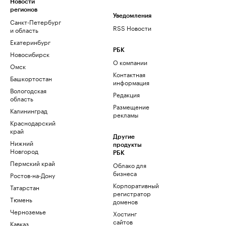
Новости
регионов
Уведомления
Санкт-Петербург
RSS Новости
и область
Екатеринбург
РБК
Новосибирск
О компании
Омск
Контактная
Башкортостан
информация
Вологодская
Редакция
область
Размещение
Калининград
рекламы
Краснодарский
край
Другие
Нижний
продукты
Новгород
РБК
Пермский край
Облако для
бизнеса
Ростов-на-Дону
Корпоративный
Татарстан
регистратор
Тюмень
доменов
Черноземье
Хостинг
сайтов
Кавказ