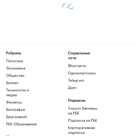
Рубрики
Социальные
сети
Политика
ВКонтакте
Экономика
Одноклассники
Общество
Telegram
Бизнес
Дзен
Технологии и
медиа
Финансы
Подписки
Скрыть баннеры
Биографии
на РБК
База знаний
Подписка на РБК
РБК Образование
Корпоративная
подписка