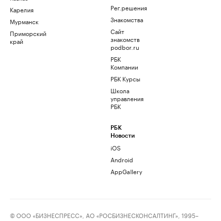
Рег.решения
Карелия
Знакомства
Мурманск
Сайт
Приморский
знакомств
край
podbor.ru
РБК
Компании
РБК Курсы
Школа
управления
РБК
РБК
Новости
iOS
Android
AppGallery
© ООО «БИЗНЕСПРЕСС», АО «РОСБИЗНЕСКОНСАЛТИНГ», 1995–