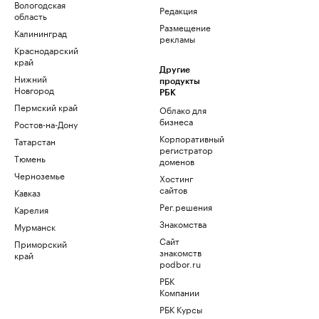
Вологодская
Редакция
область
Размещение
Калининград
рекламы
Краснодарский
край
Другие
Нижний
продукты
Новгород
РБК
Пермский край
Облако для
бизнеса
Ростов-на-Дону
Корпоративный
Татарстан
регистратор
Тюмень
доменов
Черноземье
Хостинг
сайтов
Кавказ
Рег.решения
Карелия
Знакомства
Мурманск
Сайт
Приморский
знакомств
край
podbor.ru
РБК
Компании
РБК Курсы