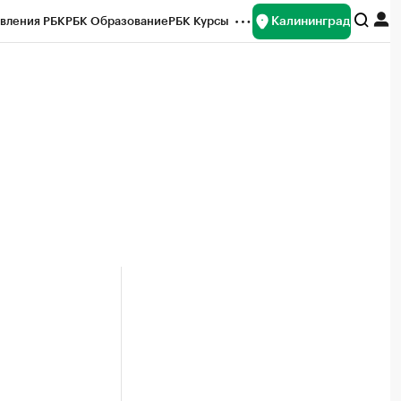
Калининград
вления РБК
РБК Образование
РБК Курсы
рейтинги
Франшизы
Газета
ок наличной валюты