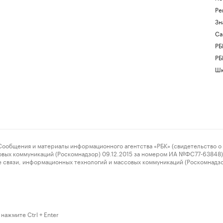
Ре
Зн
Са
РБ
РБ
Шк
ения и материалы информационного агентства «РБК» (свидетельство о 
овых коммуникаций (Роскомнадзор) 09.12.2015 за номером ИА №ФС77-63848) 
 связи, информационных технологий и массовых коммуникаций (Роскомнадз
нажмите Ctrl + Enter