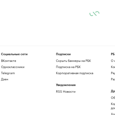
Социальные сети
Подписки
РБ
ВКонтакте
Скрыть баннеры на РБК
О 
Одноклассники
Подписка на РБК
Ко
Telegram
Корпоративная подписка
Ре
Дзен
Ра
Уведомления
RSS Новости
Др
Об
Ко
до
Хо