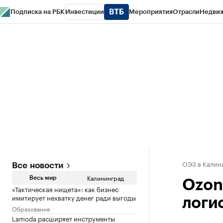
Подписка на РБК
Инвестиции
Мероприятия
Отрасли
Недви
РБК Life
Тренды
Визионеры
Национальные проекты
Город
Стиль
Кр
Спецпроекты СПб
Конференции СПб
Спецпроекты
Проверка конт
ОЭЗ в Калин
Все новости
Калининград
Весь мир
Ozon
«Тактическая нищета»: как бизнес
имитирует нехватку денег ради выгоды
логи
Образование
Lamoda расширяет инструменты