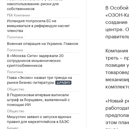
неиспользование: риски для
В Особой
собственников
«ОЗОН-Ка
РБК Компании
Исландия попросила ЕС не
создание
вмешиваться в референдум насчет
центре. 
членства
правитель
Политика
Военная операция на Украине. Главное
Компания 
Политика
В «Москва-Сити» задержали 20
треть – п
сотрудников мошеннических
позиции 
криптообменников
товарове
Политика
Глава «Эксмо» назвал три тренда на
механизи
рынке бизнес-литературы
РАДИО
комплект
Общество
В Подмосковье впервые выписали
«Новый р
штраф за борщевик, выявленный с
помощью ИИ
работодат
Общество
предпола
Мишустин заявил о запуске единых
этом пла
правил для маркетплейсов в ЕАЭС
Бизнес
труда», —