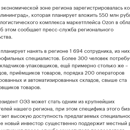
 экономической зоне региона зарегистрировалась к
лининград», которая планирует вложить 550 млн руб
 логистического комплекса маркетплейса Ozon в обл
Об этом сообщает пресс-служба регионального
ства.
планирует нанять в регионе 1 694 сотрудника, из них
рофильных специалистов. Более 300 человек потребу
укладчиков-упаковщиков, ещё примерно столько же –
дов, приёмщиков товаров, порядка 200 операторов
рованных и автоматизированных складов, свыше ста
овщиков товаров.
езидент ОЭЗ может стать одним из крупнейших
елей нашего региона, при этом специфика этого биз
гает высокую доступность предлагаемых специальнос
не новый инвестор существенно поддержит местный 
 цитирует пресс-служба заместителя председателя