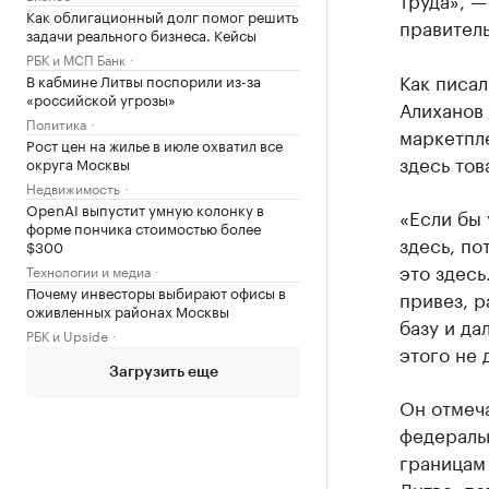
Как облигационный долг помог решить
правитель
задачи реального бизнеса. Кейсы
РБК и МСП Банк
Как писал
В кабмине Литвы поспорили из-за
«российской угрозы»
Алиханов
Политика
маркетпле
Рост цен на жилье в июле охватил все
здесь тов
округа Москвы
Недвижимость
OpenAI выпустит умную колонку в
«Если бы 
форме пончика стоимостью более
здесь, по
$300
это здесь
Технологии и медиа
Почему инвесторы выбирают офисы в
привез, р
оживленных районах Москвы
базу и да
РБК и Upside
этого не 
Загрузить еще
Он отмеча
федеральн
границам 
Литве, п