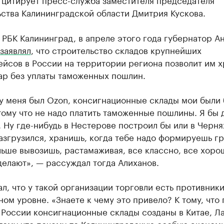
ства Калининградской области Дмитрия Кускова.
 РБК Калининград, в апреле этого года губернатор А
заявлял
, что строительство складов крупнейших
йсов в России на территории региона позволит им х
ар без уплаты таможенных пошлин.
у меня был Ozon, консигнационные склады мои были
тому что не надо платить таможенные пошлины. Я бы
. Ну где-нибудь в Нестерове построил бы или в Черня
азгрузился, хранишь, когда тебе надо формируешь г
льше вывозишь, растамаживая, все классно, все хоро
делают», — рассуждал тогда Алиханов.
л, что у такой организации торговли есть противники
ом уровне. «Знаете к чему это привело? К тому, что 
России консигнационные склады созданы в Китае, Ла
отому что почему-то Калининградскую особую эконом