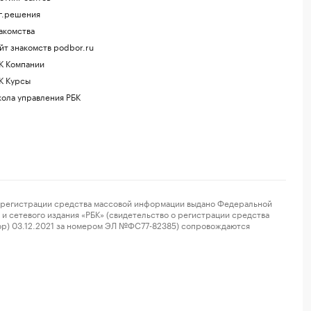
г.решения
акомства
йт знакомств podbor.ru
К Компании
К Курсы
ола управления РБК
регистрации средства массовой информации выдано Федеральной
и сетевого издания «РБК» (свидетельство о регистрации средства
ор) 03.12.2021 за номером ЭЛ №ФС77-82385) сопровождаются