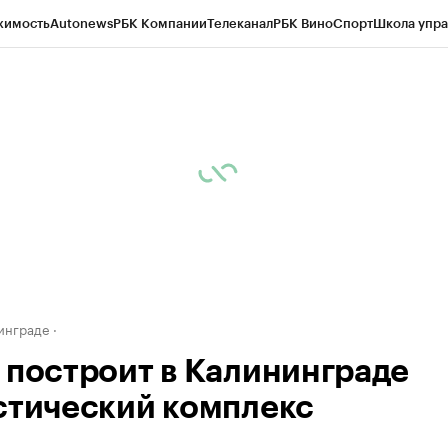
жимость
Autonews
РБК Компании
Телеканал
РБК Вино
Спорт
Школа упра
ипто
РБК Бизнес-среда
Дискуссионный клуб
Исследования
Кредитные 
рагентов
Политика
Экономика
Бизнес
Технологии и медиа
Финансы
Рын
инграде
 построит в Калининграде
стический комплекс