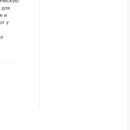
 для
е и
ют у
ал