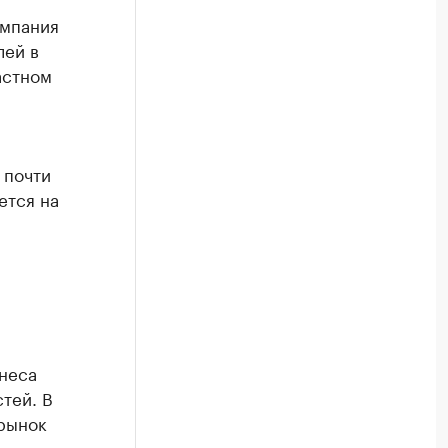
омпания
лей в
астном
 почти
ется на
неса
тей. В
рынок