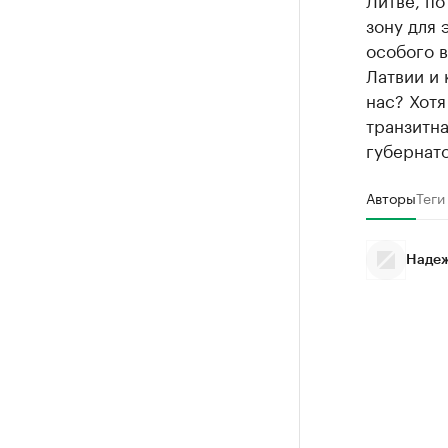
зону для 
особого в
Латвии и 
нас? Хотя
транзитна
губернат
Авторы
Теги
Надеж