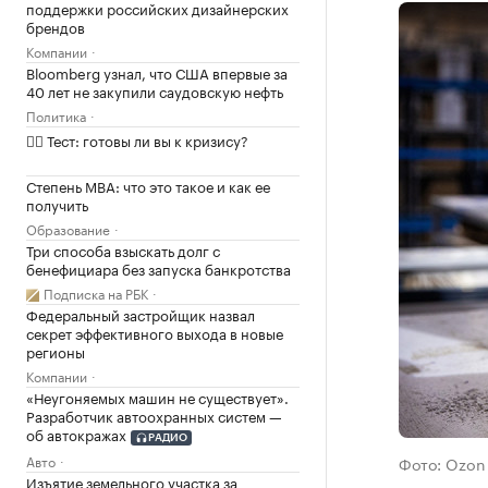
поддержки российских дизайнерских
брендов
Компании
Bloomberg узнал, что США впервые за
40 лет не закупили саудовскую нефть
Политика
✍🏻 Тест: готовы ли вы к кризису?
Степень MBA: что это такое и как ее
получить
Образование
Три способа взыскать долг с
бенефициара без запуска банкротства
Подписка на РБК
Федеральный застройщик назвал
секрет эффективного выхода в новые
регионы
Компании
«Неугоняемых машин не существует».
Разработчик автоохранных систем —
об автокражах
РАДИО
Авто
Фото: Ozon
Изъятие земельного участка за