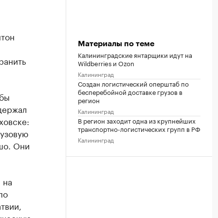
нтон
Материалы по теме
Калининградские янтарщики идут на
ранить
Wildberries и Ozon
Калининград
Создан логистический оперштаб по
бесперебойной доставке грузов в
 бы
регион
 держал
Калининград
ховске:
В регион заходит одна из крупнейших
транспортно-логистических групп в РФ
рузовую
Калининград
шо. Они
 на
по
твии,
ическую