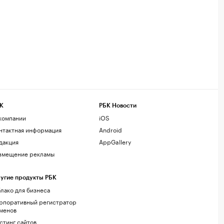
К
РБК Новости
компании
iOS
нтактная информация
Android
дакция
AppGallery
змещение рекламы
угие продукты РБК
лако для бизнеса
рпоративный регистратор
менов
стинг сайтов