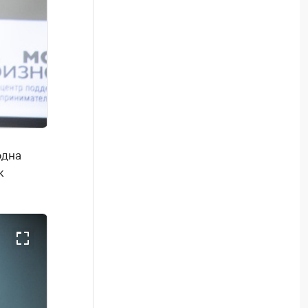
одна
к