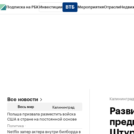
Подписка на РБК
Инвестиции
Мероприятия
Отрасли
Недви
РБК Life
Тренды
Визионеры
Национальные проекты
Город
Стиль
Кр
Спецпроекты СПб
Конференции СПб
Спецпроекты
Проверка конт
Калинингра
Все новости
Калининград
Весь мир
Разв
Польша призвала разместить войска
США в стране на постоянной основе
пред
Политика
Netflix запер актера внутри билборда в
Штур