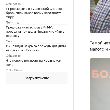
Общество
FT рассказала о «маленькой Спарте»,
бросившей вызов всему нефтяному
миру
Политика
Предложенная во главу ФИФА
норвежка призвала Инфантино уйти в
отставку
Спорт
Темой че
Финляндия закрыла проходы для дичи
малого и 
на границе с Россией
Общество
Что нового построят на Ходынском
поле
РБК и Stone
Загрузить еще