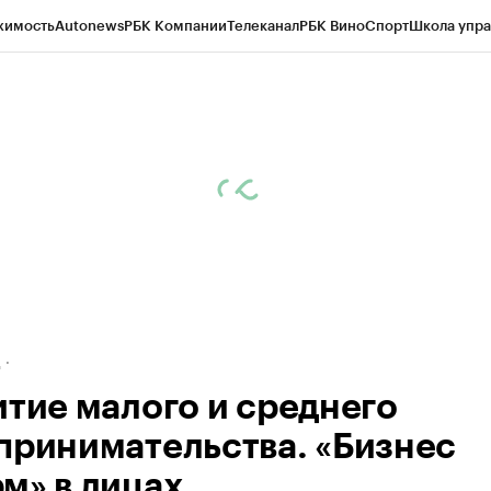
жимость
Autonews
РБК Компании
Телеканал
РБК Вино
Спорт
Школа упра
ипто
РБК Бизнес-среда
Дискуссионный клуб
Исследования
Кредитные 
рагентов
Политика
Экономика
Бизнес
Технологии и медиа
Финансы
Рын
д
итие малого и среднего
принимательства. «Бизнес
м» в лицах