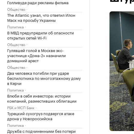
Голливуде ради рекламы фильма
Общество
The Atlantic узнал, что ответил Илон
Маск на просьбу Украины
Политика
В МВД предупредили об опасности
открытых сетей Wi-Fi
Общество
Гулявшей голой в Москве экс-
участнице «Дома-2» назначили
домашний арест
Общество
Два человека погибли при ударе
беспилотника по многоэтажному дому
в Керчи
Политика
Влюби в себя инвестора: истории
компаний, разместивших облигации
РБК и МСП Банк
Турецкий сухогруз подвергся атаке
дрона у Новороссийска
Политика
Дружба с подчиненными без потери