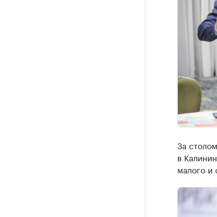
За столо
в Калини
малого и 