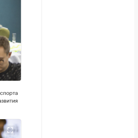
кспорта
азвития