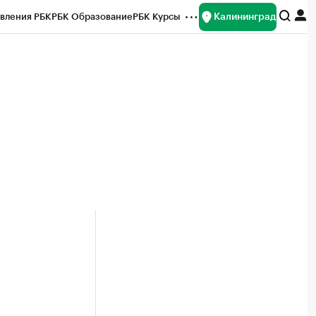
Калининград
вления РБК
РБК Образование
РБК Курсы
рейтинги
Франшизы
Газета
ок наличной валюты