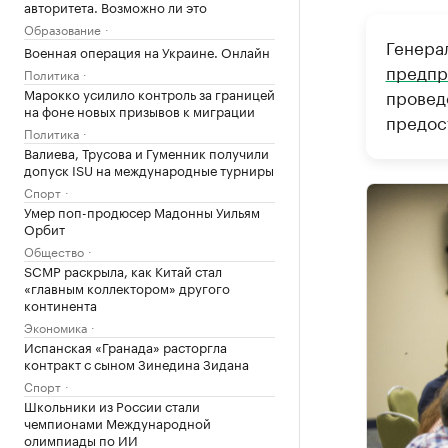
авторитета. Возможно ли это
Образование
Генера
Военная операция на Украине. Онлайн
предпр
Политика
Марокко усилило контроль за границей
провед
на фоне новых призывов к миграции
предос
Политика
Валиева, Трусова и Гуменник получили
допуск ISU на международные турниры
Спорт
Умер поп-продюсер Мадонны Уильям
Орбит
Общество
SCMP раскрыла, как Китай стал
«главным коллектором» другого
континента
Экономика
Испанская «Гранада» расторгла
контракт с сыном Зинедина Зидана
Спорт
Школьники из России стали
чемпионами Международной
олимпиады по ИИ