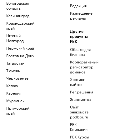
Вологодская
Редакция
область
Размещение
Калининград
рекламы
Краснодарский
край
Другие
Нижний
продукты
Новгород
РБК
Пермский край
Облако для
бизнеса
Ростов-на-Дону
Корпоративный
Татарстан
регистратор
Тюмень
доменов
Черноземье
Хостинг
сайтов
Кавказ
Рег.решения
Карелия
Знакомства
Мурманск
Сайт
Приморский
знакомств
край
podbor.ru
РБК
Компании
РБК Курсы