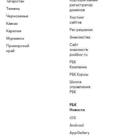
Татарстан
регистратор
Тюмень
доменов
Черноземье
Хостинг
сайтов
Кавказ
Рег.решения
Карелия
Знакомства
Мурманск
Сайт
Приморский
знакомств
край
podbor.ru
РБК
Компании
РБК Курсы
Школа
управления
РБК
РБК
Новости
iOS
Android
AppGallery