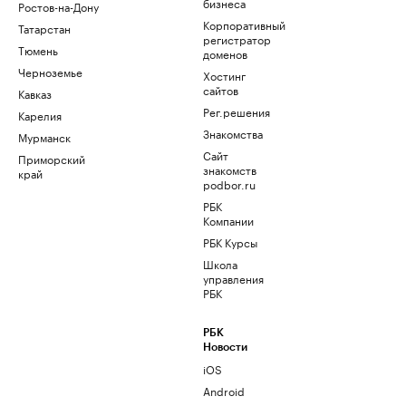
бизнеса
Ростов-на-Дону
Корпоративный
Татарстан
регистратор
Тюмень
доменов
Черноземье
Хостинг
сайтов
Кавказ
Рег.решения
Карелия
Знакомства
Мурманск
Сайт
Приморский
знакомств
край
podbor.ru
РБК
Компании
РБК Курсы
Школа
управления
РБК
РБК
Новости
iOS
Android