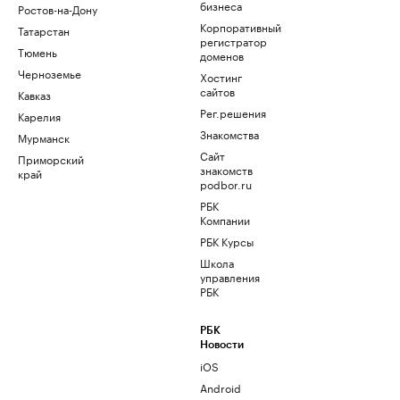
бизнеса
Ростов-на-Дону
Корпоративный
Татарстан
регистратор
Тюмень
доменов
Черноземье
Хостинг
сайтов
Кавказ
Рег.решения
Карелия
Знакомства
Мурманск
Сайт
Приморский
знакомств
край
podbor.ru
РБК
Компании
РБК Курсы
Школа
управления
РБК
РБК
Новости
iOS
Android