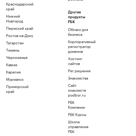
Краснодарский
край
Другие
Нижний
продукты
Новгород
РБК
Пермский край
Облако для
бизнеса
Ростов-на-Дону
Корпоративный
Татарстан
регистратор
Тюмень
доменов
Черноземье
Хостинг
сайтов
Кавказ
Рег.решения
Карелия
Знакомства
Мурманск
Сайт
Приморский
знакомств
край
podbor.ru
РБК
Компании
РБК Курсы
Школа
управления
РБК