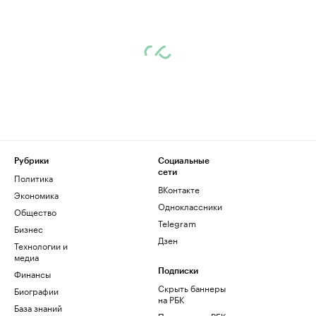
Рубрики
Социальные
сети
Политика
ВКонтакте
Экономика
Одноклассники
Общество
Telegram
Бизнес
Дзен
Технологии и
медиа
Финансы
Подписки
Скрыть баннеры
Биографии
на РБК
База знаний
Подписка на РБК