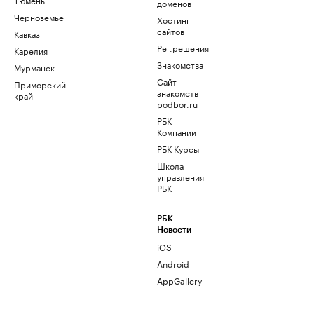
доменов
Черноземье
Хостинг
сайтов
Кавказ
Рег.решения
Карелия
Знакомства
Мурманск
Сайт
Приморский
знакомств
край
podbor.ru
РБК
Компании
РБК Курсы
Школа
управления
РБК
РБК
Новости
iOS
Android
AppGallery