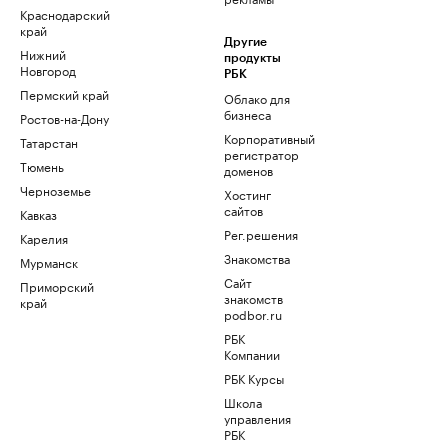
Краснодарский
край
Другие
Нижний
продукты
Новгород
РБК
Пермский край
Облако для
бизнеса
Ростов-на-Дону
Корпоративный
Татарстан
регистратор
Тюмень
доменов
Черноземье
Хостинг
сайтов
Кавказ
Рег.решения
Карелия
Знакомства
Мурманск
Сайт
Приморский
знакомств
край
podbor.ru
РБК
Компании
РБК Курсы
Школа
управления
РБК