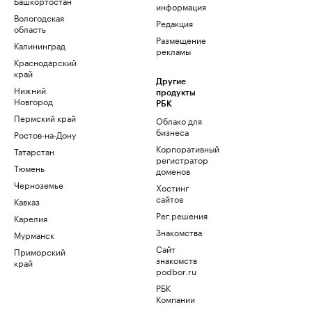
Башкортостан
информация
Вологодская
Редакция
область
Размещение
Калининград
рекламы
Краснодарский
край
Другие
Нижний
продукты
Новгород
РБК
Пермский край
Облако для
бизнеса
Ростов-на-Дону
Корпоративный
Татарстан
регистратор
Тюмень
доменов
Черноземье
Хостинг
сайтов
Кавказ
Рег.решения
Карелия
Знакомства
Мурманск
Сайт
Приморский
знакомств
край
podbor.ru
РБК
Компании