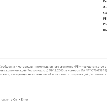
Ре
Зн
Са
РБ
РБ
Шк
ения и материалы информационного агентства «РБК» (свидетельство о 
овых коммуникаций (Роскомнадзор) 09.12.2015 за номером ИА №ФС77-63848) 
 связи, информационных технологий и массовых коммуникаций (Роскомнадз
нажмите Ctrl + Enter