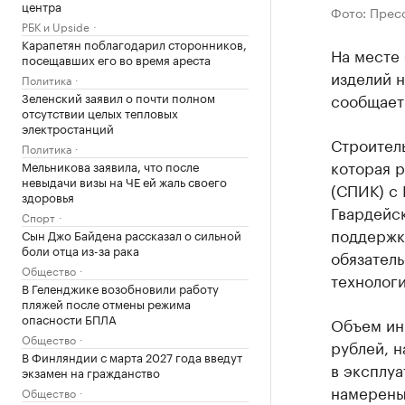
центра
Фото: Прес
РБК и Upside
Карапетян поблагодарил сторонников,
На месте
посещавших его во время ареста
изделий н
Политика
Зеленский заявил о почти полном
сообщает
отсутствии целых тепловых
электростанций
Строител
Политика
которая 
Мельникова заявила, что после
невыдачи визы на ЧЕ ей жаль своего
(СПИК) с
здоровья
Гвардейс
Спорт
поддержк
Сын Джо Байдена рассказал о сильной
боли отца из-за рака
обязатель
Общество
технологи
В Геленджике возобновили работу
пляжей после отмены режима
опасности БПЛА
Объем инв
Общество
рублей, н
В Финляндии с марта 2027 года введут
в эксплу
экзамен на гражданство
намерены 
Общество