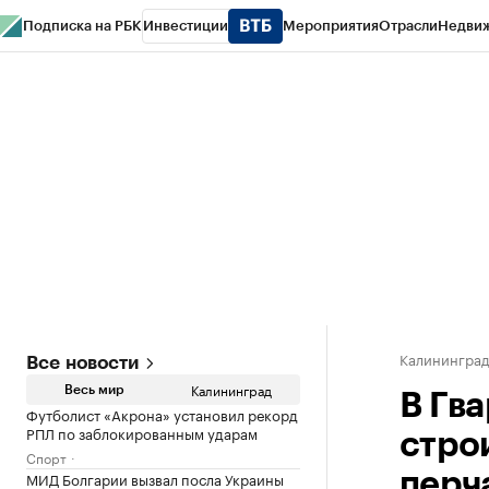
Подписка на РБК
Инвестиции
Мероприятия
Отрасли
Недви
РБК Life
Тренды
Визионеры
Национальные проекты
Город
Стиль
Кр
Спецпроекты СПб
Конференции СПб
Спецпроекты
Проверка конт
Калинингра
Все новости
Калининград
Весь мир
В Гв
Футболист «Акрона» установил рекорд
РПЛ по заблокированным ударам
стро
Спорт
МИД Болгарии вызвал посла Украины
перч