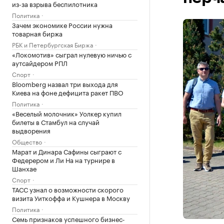
из-за взрыва беспилотника
Политика
Зачем экономике России нужна
товарная биржа
РБК и Петербургская Биржа
«Локомотив» сыграл нулевую ничью с
аутсайдером РПЛ
Спорт
Bloomberg назвал три выхода для
Киева на фоне дефицита ракет ПВО
Политика
«Веселый молочник» Уолкер купил
билеты в Стамбул на случай
выдворения
Общество
Марат и Динара Сафины сыграют с
Федерером и Ли На на турнире в
Шанхае
Спорт
ТАСС узнал о возможности скорого
визита Уиткоффа и Кушнера в Москву
Политика
Семь признаков успешного бизнес-