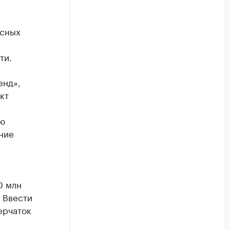
ксных
ти.
енд»,
кт
ую
ние
0 млн
 Ввести
ерчаток