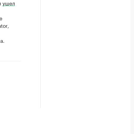
и
ушел
е
tor,
а.