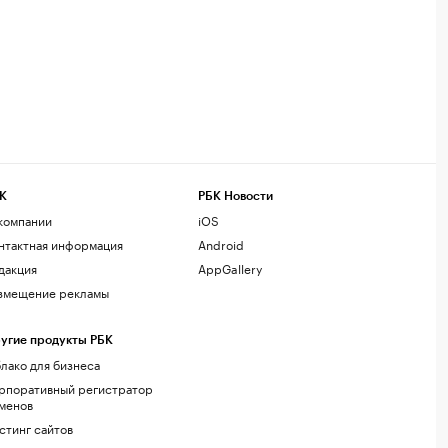
К
РБК Новости
компании
iOS
нтактная информация
Android
дакция
AppGallery
змещение рекламы
угие продукты РБК
лако для бизнеса
рпоративный регистратор
менов
стинг сайтов