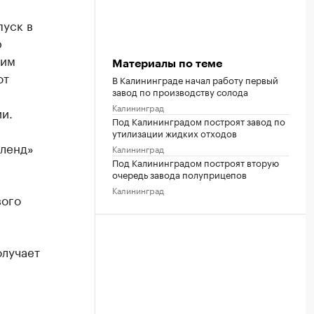
уск в
р
шим
Материалы по теме
от
В Калининграде начал работу первый
завод по производству солода
Калининград
и.
Под Калининградом построят завод по
утилизации жидких отходов
иленд»
Калининград
Под Калининградом построят вторую
очередь завода полуприцепов
Калининград
вого
олучает