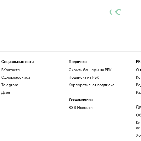
Социальные сети
Подписки
РБ
ВКонтакте
Скрыть баннеры на РБК
О 
Одноклассники
Подписка на РБК
Ко
Telegram
Корпоративная подписка
Ре
Дзен
Ра
Уведомления
RSS Новости
Др
Об
Ко
до
Хо