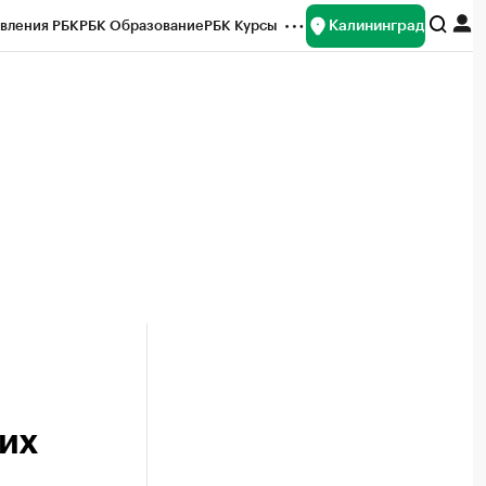
Калининград
вления РБК
РБК Образование
РБК Курсы
рейтинги
Франшизы
Газета
ок наличной валюты
их