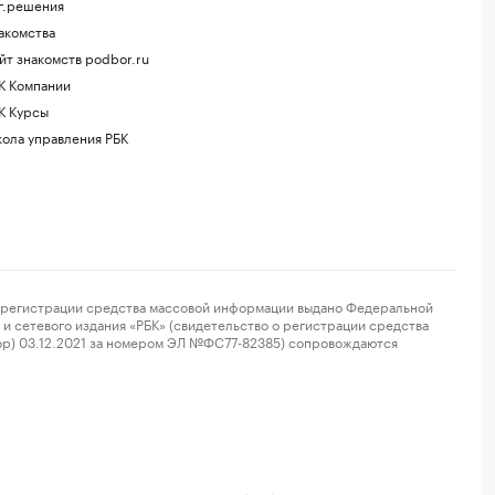
г.решения
акомства
йт знакомств podbor.ru
К Компании
К Курсы
ола управления РБК
регистрации средства массовой информации выдано Федеральной
и сетевого издания «РБК» (свидетельство о регистрации средства
ор) 03.12.2021 за номером ЭЛ №ФС77-82385) сопровождаются