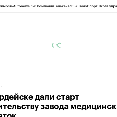
жимость
Autonews
РБК Компании
Телеканал
РБК Вино
Спорт
Школа упра
ипто
РБК Бизнес-среда
Дискуссионный клуб
Исследования
Кредитные 
рагентов
Политика
Экономика
Бизнес
Технологии и медиа
Финансы
Рын
д
ардейске дали старт
ительству завода медицинск
аток