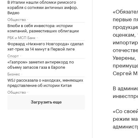
В Италии нашли обломки римского
корабля с сотнями античных амфор.
«Обязате
Видео
первые п
Общество
Влюби в себя инвестора: истории
продукци
компаний, разместивших облигации
оценкам, 
РБК и МСП Банк
импортир
Форвард «Нижнего Новгорода» сделал
хет-трик за 14 минут в Первой лиге
отечеств
Спорт
Уверены,
«Газпром» заметил антирекорд по
преимуще
объему запасов газа в Европе
Сергей М
Бизнес
WSJ рассказала о находках, меняющих
представление об истории Китая
В админи
Общество
инвестпро
Загрузить еще
«Со своей
режим ма
админист