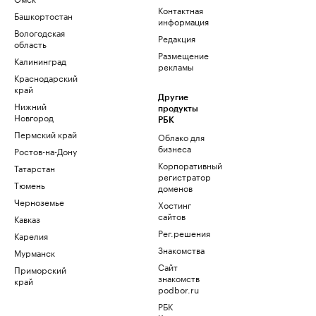
Контактная
Башкортостан
информация
Вологодская
Редакция
область
Размещение
Калининград
рекламы
Краснодарский
край
Другие
Нижний
продукты
Новгород
РБК
Пермский край
Облако для
бизнеса
Ростов-на-Дону
Корпоративный
Татарстан
регистратор
Тюмень
доменов
Черноземье
Хостинг
сайтов
Кавказ
Рег.решения
Карелия
Знакомства
Мурманск
Сайт
Приморский
знакомств
край
podbor.ru
РБК