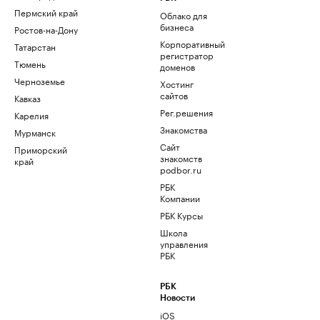
Пермский край
Облако для
бизнеса
Ростов-на-Дону
Корпоративный
Татарстан
регистратор
Тюмень
доменов
Черноземье
Хостинг
сайтов
Кавказ
Рег.решения
Карелия
Знакомства
Мурманск
Сайт
Приморский
знакомств
край
podbor.ru
РБК
Компании
РБК Курсы
Школа
управления
РБК
РБК
Новости
iOS