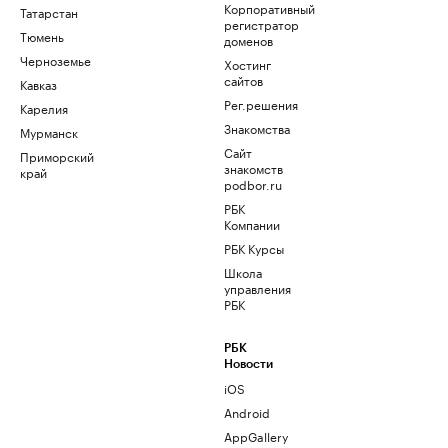
Корпоративный
Татарстан
регистратор
Тюмень
доменов
Черноземье
Хостинг
сайтов
Кавказ
Рег.решения
Карелия
Знакомства
Мурманск
Сайт
Приморский
знакомств
край
podbor.ru
РБК
Компании
РБК Курсы
Школа
управления
РБК
РБК
Новости
iOS
Android
AppGallery