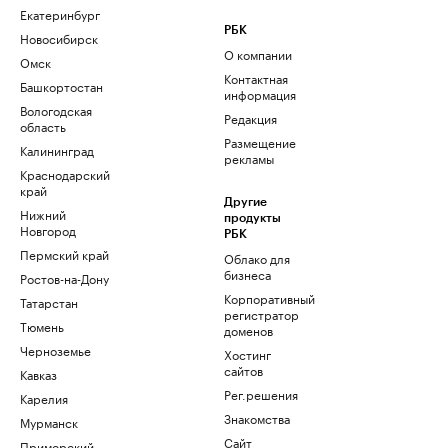
Екатеринбург
РБК
Новосибирск
О компании
Омск
Контактная
Башкортостан
информация
Вологодская
Редакция
область
Размещение
Калининград
рекламы
Краснодарский
край
Другие
Нижний
продукты
Новгород
РБК
Пермский край
Облако для
бизнеса
Ростов-на-Дону
Корпоративный
Татарстан
регистратор
Тюмень
доменов
Черноземье
Хостинг
сайтов
Кавказ
Рег.решения
Карелия
Знакомства
Мурманск
Сайт
Приморский