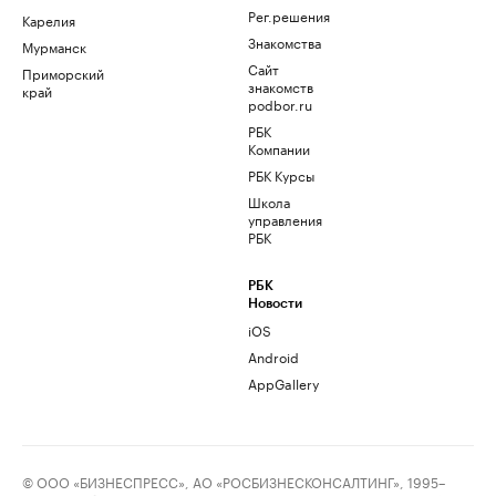
Рег.решения
Карелия
Знакомства
Мурманск
Сайт
Приморский
знакомств
край
podbor.ru
РБК
Компании
РБК Курсы
Школа
управления
РБК
РБК
Новости
iOS
Android
AppGallery
© ООО «БИЗНЕСПРЕСС», АО «РОСБИЗНЕСКОНСАЛТИНГ», 1995–