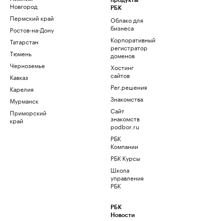
продукты
Новгород
РБК
Пермский край
Облако для
бизнеса
Ростов-на-Дону
Корпоративный
Татарстан
регистратор
Тюмень
доменов
Черноземье
Хостинг
сайтов
Кавказ
Рег.решения
Карелия
Знакомства
Мурманск
Сайт
Приморский
знакомств
край
podbor.ru
РБК
Компании
РБК Курсы
Школа
управления
РБК
РБК
Новости