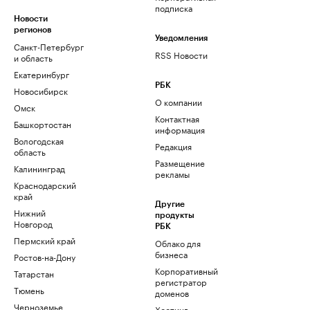
подписка
Новости
регионов
Уведомления
Санкт-Петербург
RSS Новости
и область
Екатеринбург
РБК
Новосибирск
О компании
Омск
Контактная
Башкортостан
информация
Вологодская
Редакция
область
Размещение
Калининград
рекламы
Краснодарский
край
Другие
Нижний
продукты
Новгород
РБК
Пермский край
Облако для
бизнеса
Ростов-на-Дону
Корпоративный
Татарстан
регистратор
Тюмень
доменов
Черноземье
Хостинг