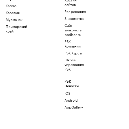
сайтов
Кавказ
Рег.решения
Карелия
Знакомства
Мурманск
Сайт
Приморский
знакомств
край
podbor.ru
РБК
Компании
РБК Курсы
Школа
управления
РБК
РБК
Новости
iOS
Android
AppGallery