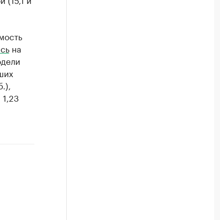
мость
сь
на
одели
ших
.),
 1,23