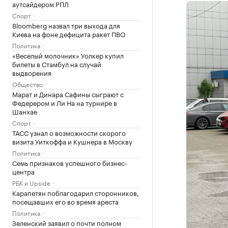
аутсайдером РПЛ
Спорт
Bloomberg назвал три выхода для
Киева на фоне дефицита ракет ПВО
Политика
«Веселый молочник» Уолкер купил
билеты в Стамбул на случай
выдворения
Общество
Марат и Динара Сафины сыграют с
Федерером и Ли На на турнире в
Шанхае
Спорт
ТАСС узнал о возможности скорого
визита Уиткоффа и Кушнера в Москву
Политика
Семь признаков успешного бизнес-
центра
РБК и Upside
Карапетян поблагодарил сторонников,
посещавших его во время ареста
Политика
Зеленский заявил о почти полном