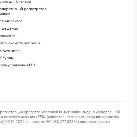
лако для бизнеса
рпоративный регистратор
менов
стинг сайтов
г.решения
акомства
йт знакомств podbor.ru
К Компании
К Курсы
ола управления РБК
регистрации средства массовой информации выдано Федеральной
и сетевого издания «РБК» (свидетельство о регистрации средства
ор) 03.12.2021 за номером ЭЛ №ФС77-82385) сопровождаются