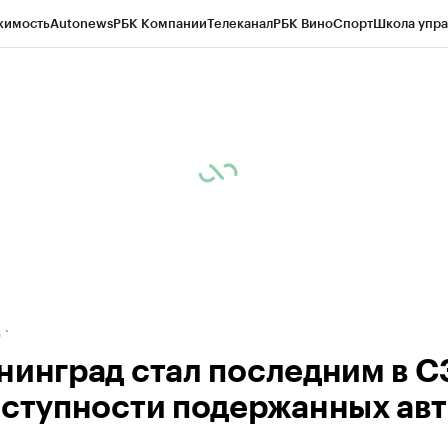
жимость
Autonews
РБК Компании
Телеканал
РБК Вино
Спорт
Школа упра
ипто
РБК Бизнес-среда
Дискуссионный клуб
Исследования
Кредитные 
рагентов
Политика
Экономика
Бизнес
Технологии и медиа
Финансы
Рын
д
нинград стал последним в 
оступности подержанных ав