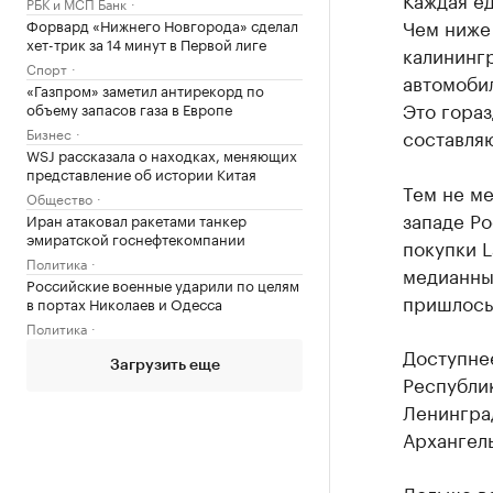
РБК и МСП Банк
Чем ниже 
Форвард «Нижнего Новгорода» сделал
хет-трик за 14 минут в Первой лиге
калинингр
Спорт
автомобил
«Газпром» заметил антирекорд по
Это гораз
объему запасов газа в Европе
Бизнес
составляю
WSJ рассказала о находках, меняющих
представление об истории Китая
Тем не м
Общество
западе Ро
Иран атаковал ракетами танкер
эмиратской госнефтекомпании
покупки L
Политика
медианных
Российские военные ударили по целям
пришлось 
в портах Николаев и Одесса
Политика
Доступне
Загрузить еще
Республик
Ленинград
Архангель
Дольше вс