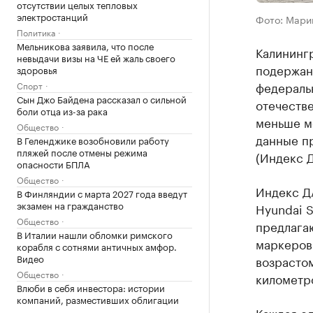
отсутствии целых тепловых
электростанций
Фото: Мари
Политика
Мельникова заявила, что после
Калинингр
невыдачи визы на ЧЕ ей жаль своего
подержан
здоровья
федеральн
Спорт
Сын Джо Байдена рассказал о сильной
отечеств
боли отца из-за рака
меньше ме
Общество
данные п
В Геленджике возобновили работу
пляжей после отмены режима
(Индекс Д
опасности БПЛА
Общество
Индекс Д
В Финляндии с марта 2027 года введут
экзамен на гражданство
Hyundai S
Общество
предлагаю
В Италии нашли обломки римского
маркеров 
корабля с сотнями античных амфор.
Видео
возрастом
Общество
километро
Влюби в себя инвестора: истории
компаний, разместивших облигации
Каждая ед