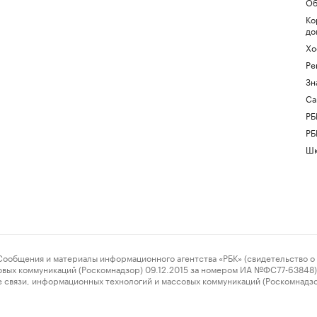
Об
Ко
до
Хо
Ре
Зн
Са
РБ
РБ
Шк
ения и материалы информационного агентства «РБК» (свидетельство о 
овых коммуникаций (Роскомнадзор) 09.12.2015 за номером ИА №ФС77-63848) 
 связи, информационных технологий и массовых коммуникаций (Роскомнадз