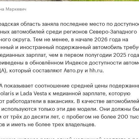
на Маркевич
адская область заняла последнее место по доступно
ных автомобилей среди регионов Северо-Западного
ого округа. Тем не менее, в начале 2026 года на
енный и иностранный подержанный автомобиль требу
дианных зарплат, чем в первом полугодии 2025 года
риведены в обновлённом Индексе доступности автом
А), который составляют Авто.ру и hh.ru.
А показывает соотношение средней цены подержанн
olaris и Lada Vesta к медианной зарплате, которую
т работодатели в вакансиях. В качестве автомобилей
используются только эти две модели. Они должны бы
 от трёх до десяти лет, с пробегом не более 200 тыс
в и иметь не более трех владельцев.
иница индекса равна одной медианной зарплате в ре