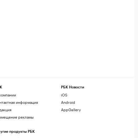
К
РБК Новости
компании
iOS
нтактная информация
Android
дакция
AppGallery
змещение рекламы
угие продукты РБК