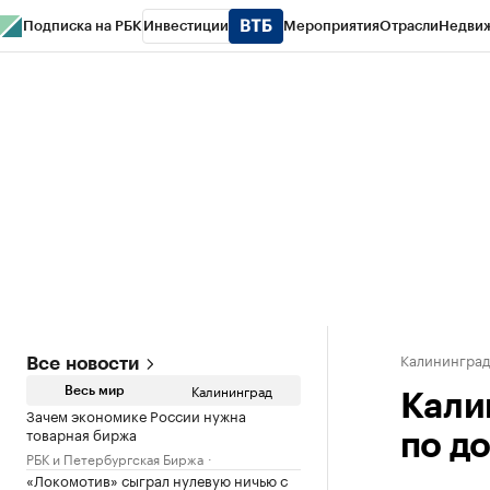
Подписка на РБК
Инвестиции
Мероприятия
Отрасли
Недви
РБК Life
Тренды
Визионеры
Национальные проекты
Город
Стиль
Кр
Спецпроекты СПб
Конференции СПб
Спецпроекты
Проверка конт
Калинингра
Все новости
Калининград
Весь мир
Кали
Зачем экономике России нужна
товарная биржа
по д
РБК и Петербургская Биржа
«Локомотив» сыграл нулевую ничью с