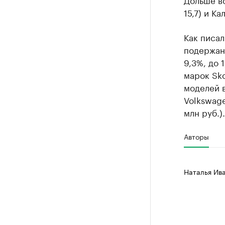
15,7) и Ка
Как писал
подержан
9,3%, до 
марок Sk
моделей в
Volkswagen
млн руб.).
Авторы
Наталья Ив