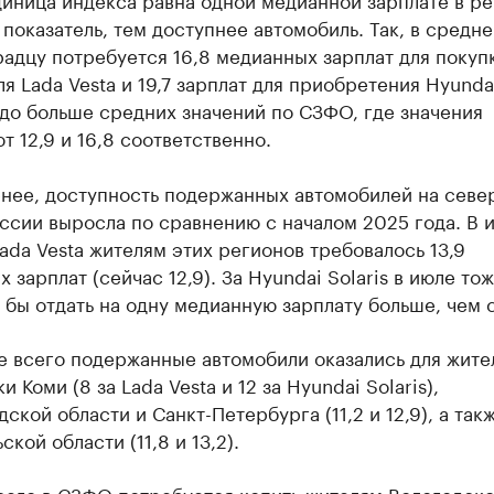
показатель, тем доступнее автомобиль. Так, в средн
адцу потребуется 16,8 медианных зарплат для покуп
я Lada Vesta и 19,7 зарплат для приобретения Hyundai
до больше средних значений по СЗФО, где значения
т 12,9 и 16,8 соответственно.
енее, доступность подержанных автомобилей на севе
ссии выросла по сравнению с началом 2025 года. В 
ada Vesta жителям этих регионов требовалось 13,9
 зарплат (сейчас 12,9). За Hyundai Solaris в июле то
бы отдать на одну медианную зарплату больше, чем 
е всего подержанные автомобили оказались для жите
и Коми (8 за Lada Vesta и 12 за Hyundai Solaris),
ской области и Санкт-Петербурга (11,2 и 12,9), а так
ской области (11,8 и 13,2).
его в СЗФО потребуется копить жителям Вологодской