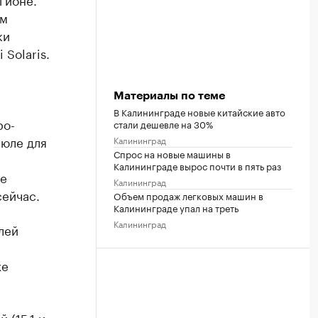
ем
ки
 Solaris.
Материалы по теме
В Калининграде новые китайские авто
ро-
стали дешевле на 30%
июле для
Калининград
Спрос на новые машины в
Калининграде вырос почти в пять раз
же
Калининград
сейчас.
Объем продаж легковых машин в
Калининграде упал на треть
Калининград
лей
же
 (15,1 и