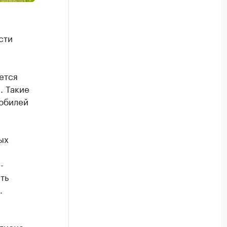
сти
ется
. Такие
обилей
ых
-
ть
.
гионе.