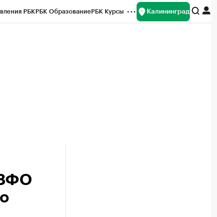
Калининград
вления РБК
РБК Образование
РБК Курсы
рейтинги
Франшизы
Газета
ок наличной валюты
СЗФО
то