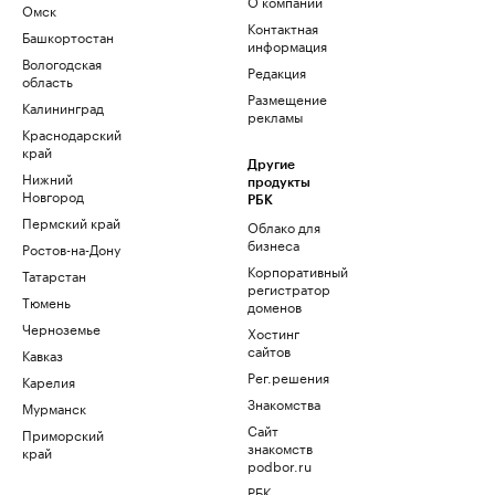
О компании
Омск
Контактная
Башкортостан
информация
Вологодская
Редакция
область
Размещение
Калининград
рекламы
Краснодарский
край
Другие
Нижний
продукты
Новгород
РБК
Пермский край
Облако для
бизнеса
Ростов-на-Дону
Корпоративный
Татарстан
регистратор
Тюмень
доменов
Черноземье
Хостинг
сайтов
Кавказ
Рег.решения
Карелия
Знакомства
Мурманск
Сайт
Приморский
знакомств
край
podbor.ru
РБК