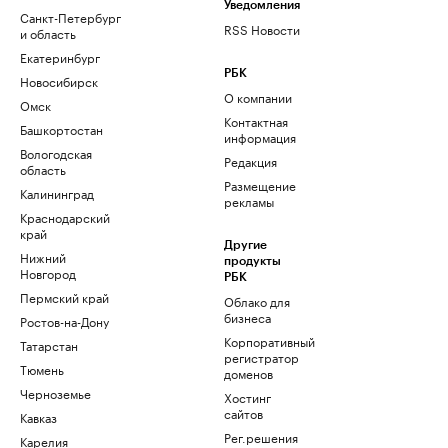
Уведомления
Санкт-Петербург
RSS Новости
и область
Екатеринбург
РБК
Новосибирск
О компании
Омск
Контактная
Башкортостан
информация
Вологодская
Редакция
область
Размещение
Калининград
рекламы
Краснодарский
край
Другие
Нижний
продукты
Новгород
РБК
Пермский край
Облако для
бизнеса
Ростов-на-Дону
Корпоративный
Татарстан
регистратор
Тюмень
доменов
Черноземье
Хостинг
сайтов
Кавказ
Рег.решения
Карелия