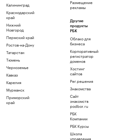
Размещение
Калининград
рекламы
Краснодарский
край
Другие
Нижний
продукты
Новгород
РБК
Пермский край
Облако для
бизнеса
Ростов-на-Дону
Корпоративный
Татарстан
регистратор
Тюмень
доменов
Черноземье
Хостинг
сайтов
Кавказ
Рег.решения
Карелия
Знакомства
Мурманск
Сайт
Приморский
знакомств
край
podbor.ru
РБК
Компании
РБК Курсы
Школа
управления