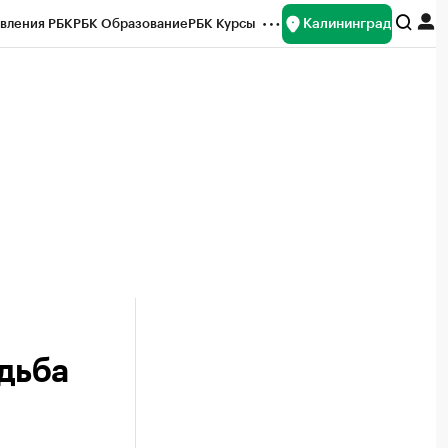
Калининград
вления РБК
РБК Образование
РБК Курсы
рейтинги
Франшизы
Газета
ок наличной валюты
удьба