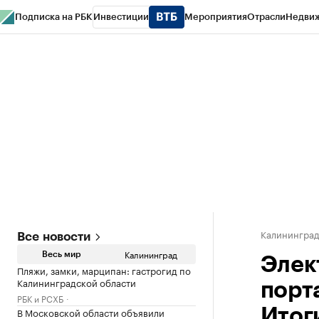
Подписка на РБК
Инвестиции
Мероприятия
Отрасли
Недви
РБК Life
Тренды
Визионеры
Национальные проекты
Город
Стиль
Кр
Спецпроекты СПб
Конференции СПб
Спецпроекты
Проверка конт
Калинингра
Все новости
Калининград
Весь мир
Элек
Пляжи, замки, марципан: гастрогид по
Калининградской области
порт
РБК и РСХБ
В Московской области объявили
Итог