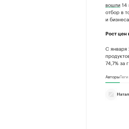
вошли
14 
отбор в т
и бизнеса
Рост цен 
C января 
продукто
74,7% за г
Авторы
Теги
Натал