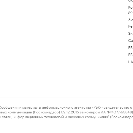
Ко
до
Хо
Ре
Зн
Са
РБ
РБ
Шк
ения и материалы информационного агентства «РБК» (свидетельство о 
овых коммуникаций (Роскомнадзор) 09.12.2015 за номером ИА №ФС77-63848) 
 связи, информационных технологий и массовых коммуникаций (Роскомнадз