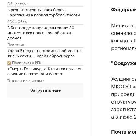
Общество
В разные корзины: как сберечь
Федераль
накопления в период турбулентности
РБК и Сбер
Министер
В Белгороде повреждены около 30
оценило с
многоэтажек после ночной атаки
дронов
кольца в 
Политика
регионал
Как за 6 недель настроить свой мозг на
жизнь мечты — идеи нейрохирурга
Подписка на РБК
"Содруже
«Смерть Голливуда». Кто и как срывает
слияние Paramount и Warner
Холдинго
Технологии и медиа
МКООО «С
Загрузить еще
присоеди
структур
зарегист
а в июле 
Почта мо