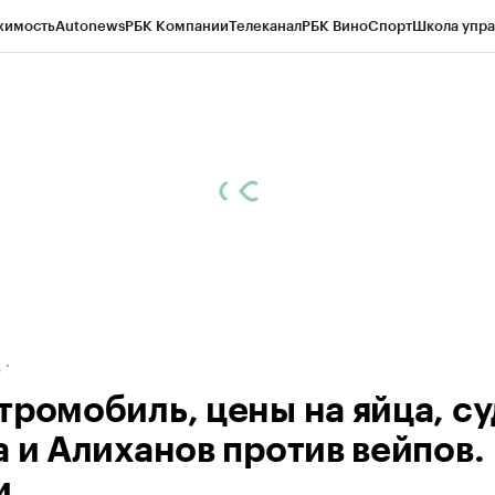
жимость
Autonews
РБК Компании
Телеканал
РБК Вино
Спорт
Школа упра
ипто
РБК Бизнес-среда
Дискуссионный клуб
Исследования
Кредитные 
рагентов
Политика
Экономика
Бизнес
Технологии и медиа
Финансы
Рын
д
тромобиль, цены на яйца, с
а и Алиханов против вейпов.
и