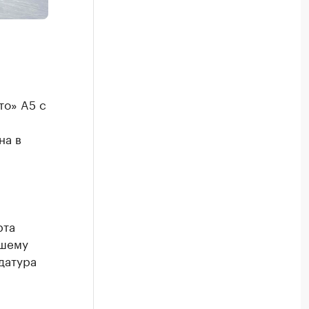
то» A5 с
на в
рта
йшему
датура