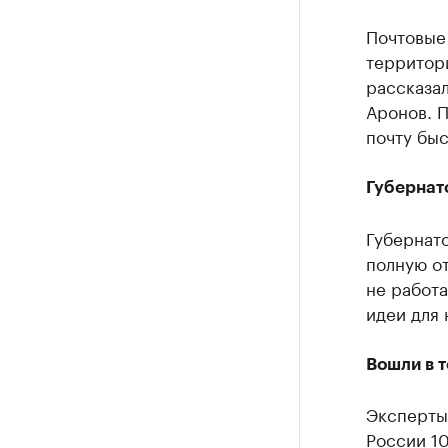
Почтовые
территор
рассказа
Аронов. П
почту быс
Губернат
Губернато
полную от
не работа
идеи для 
Вошли в 
Эксперты 
России 10