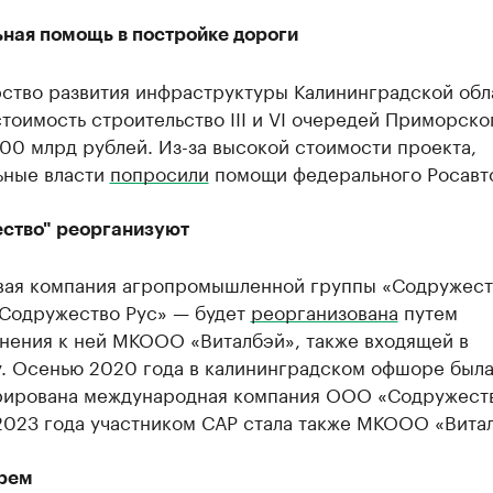
ная помощь в постройке дороги
ство развития инфраструктуры Калининградской обл
тоимость строительство III и VI очередей Приморско
100 млрд рублей. Из-за высокой стоимости проекта,
ьные власти
попросили
помощи федерального Росавт
ство" реорганизуют
вая компания агропромышленной группы «Содружест
одружество Рус» — будет
реорганизована
путем
нения к ней МКООО «Виталбэй», также входящей в
у. Осенью 2020 года в калининградском офшоре был
рирована международная компания ООО «Содружеств
2023 года участником САР стала также МКООО «Вита
рем