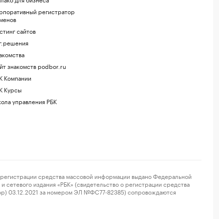
рпоративный регистратор
менов
стинг сайтов
г.решения
акомства
йт знакомств podbor.ru
К Компании
К Курсы
ола управления РБК
регистрации средства массовой информации выдано Федеральной
и сетевого издания «РБК» (свидетельство о регистрации средства
ор) 03.12.2021 за номером ЭЛ №ФС77-82385) сопровождаются