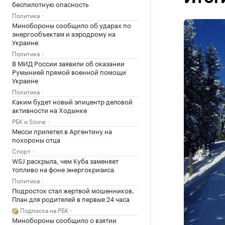
беспилотную опасность
Политика
Минобороны сообщило об ударах по
энергообъектам и аэродрому на
Украине
Политика
В МИД России заявили об оказании
Румынией прямой военной помощи
Украине
Политика
Каким будет новый эпицентр деловой
активности на Ходынке
РБК и Stone
Месси прилетел в Аргентину на
похороны отца
Спорт
WSJ раскрыла, чем Куба заменяет
топливо на фоне энергокризиса
Политика
Подросток стал жертвой мошенников.
План для родителей в первые 24 часа
Подписка на РБК
Минобороны сообщило о взятии