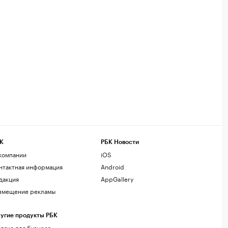
К
РБК Новости
компании
iOS
нтактная информация
Android
дакция
AppGallery
змещение рекламы
угие продукты РБК
лако для бизнеса