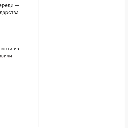
переди —
ударства
ласти из
авили