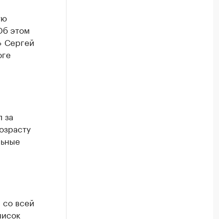
ую
Об этом
» Сергей
оге
 за
возрасту
льные
 со всей
писок