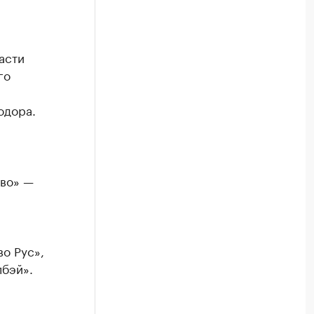
асти
го
одора.
во» —
а
о Рус»,
лбэй».