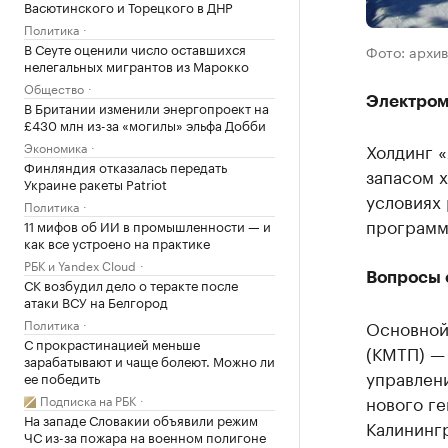
Васютинского и Торецкого в ДНР
Политика
В Сеуте оценили число оставшихся
Фото: архи
нелегальных мигрантов из Марокко
Общество
Электром
В Британии изменили энергопроект на
£430 млн из-за «могилы» эльфа Добби
Экономика
Холдинг 
Финляндия отказалась передать
запасом х
Украине ракеты Patriot
условиях
Политика
программ
11 мифов об ИИ в промышленности — и
как все устроено на практике
РБК и Yandex Cloud
Вопросы о
СК возбудил дело о теракте после
атаки ВСУ на Белгород
Политика
Основной
С прокрастинацией меньше
(КМТП) —
зарабатывают и чаще болеют. Можно ли
управлен
ее победить
нового г
Подписка на РБК
На западе Словакии объявили режим
Калинингр
ЧС из-за пожара на военном полигоне