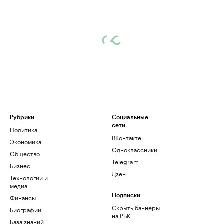
Рубрики
Социальные
сети
Политика
ВКонтакте
Экономика
Одноклассники
Общество
Telegram
Бизнес
Дзен
Технологии и
медиа
Финансы
Подписки
Скрыть баннеры
Биографии
на РБК
База знаний