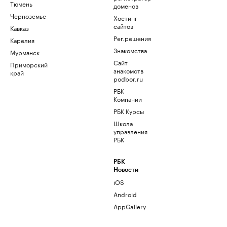
Тюмень
доменов
Черноземье
Хостинг
сайтов
Кавказ
Рег.решения
Карелия
Знакомства
Мурманск
Сайт
Приморский
знакомств
край
podbor.ru
РБК
Компании
РБК Курсы
Школа
управления
РБК
РБК
Новости
iOS
Android
AppGallery