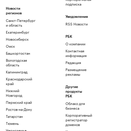
подписка
Новости
регионов
Уведомления
Санкт-Петербург
RSS Новости
и область
Екатеринбург
РБК
Новосибирск
О компании
Омск
Контактная
Башкортостан
информация
Вологодская
Редакция
область
Размещение
Калининград
рекламы
Краснодарский
край
Другие
Нижний
продукты
Новгород
РБК
Пермский край
Облако для
бизнеса
Ростов-на-Дону
Корпоративный
Татарстан
регистратор
Тюмень
доменов
Черноземье