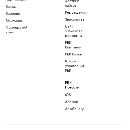
Хостинг
сайтов
Кавказ
Рег.решения
Карелия
Знакомства
Мурманск
Сайт
Приморский
знакомств
край
podbor.ru
РБК
Компании
РБК Курсы
Школа
управления
РБК
РБК
Новости
iOS
Android
AppGallery