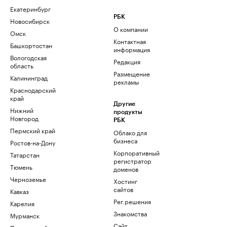
Екатеринбург
РБК
Новосибирск
О компании
Омск
Контактная
Башкортостан
информация
Вологодская
Редакция
область
Размещение
Калининград
рекламы
Краснодарский
край
Другие
Нижний
продукты
Новгород
РБК
Пермский край
Облако для
бизнеса
Ростов-на-Дону
Корпоративный
Татарстан
регистратор
Тюмень
доменов
Черноземье
Хостинг
сайтов
Кавказ
Рег.решения
Карелия
Знакомства
Мурманск
Сайт