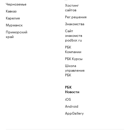
Черноземье
Хостинг
сайтов
Кавказ
Рег.решения
Карелия
Знакомства
Мурманск
Сайт
Приморский
знакомств
край
podbor.ru
РБК
Компании
РБК Курсы
Школа
управления
РБК
РБК
Новости
iOS
Android
AppGallery