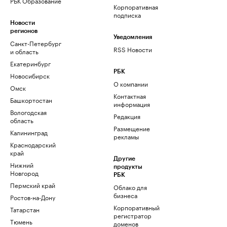
РБК Образование
Корпоративная
подписка
Новости
регионов
Уведомления
Санкт-Петербург
RSS Новости
и область
Екатеринбург
РБК
Новосибирск
О компании
Омск
Контактная
Башкортостан
информация
Вологодская
Редакция
область
Размещение
Калининград
рекламы
Краснодарский
край
Другие
Нижний
продукты
Новгород
РБК
Пермский край
Облако для
бизнеса
Ростов-на-Дону
Корпоративный
Татарстан
регистратор
Тюмень
доменов