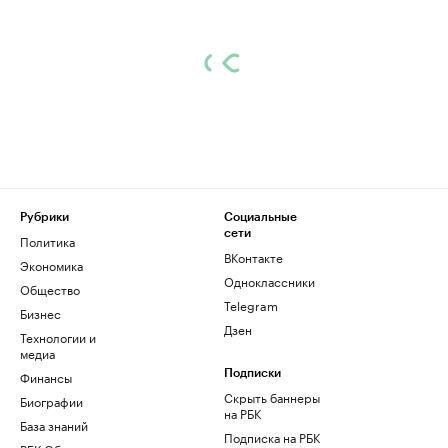
Рубрики
Социальные
сети
Политика
ВКонтакте
Экономика
Одноклассники
Общество
Telegram
Бизнес
Дзен
Технологии и
медиа
Финансы
Подписки
Скрыть баннеры
Биографии
на РБК
База знаний
Подписка на РБК