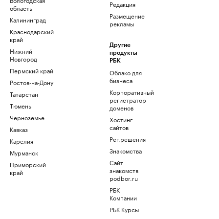
Редакция
область
Размещение
Калининград
рекламы
Краснодарский
край
Другие
Нижний
продукты
Новгород
РБК
Пермский край
Облако для
бизнеса
Ростов-на-Дону
Корпоративный
Татарстан
регистратор
Тюмень
доменов
Черноземье
Хостинг
сайтов
Кавказ
Рег.решения
Карелия
Знакомства
Мурманск
Сайт
Приморский
знакомств
край
podbor.ru
РБК
Компании
РБК Курсы