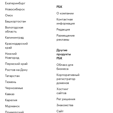
Екатеринбург
РБК
Новосибирск
О компании
Омск
Контактная
Башкортостан
информация
Вологодская
Редакция
область
Размещение
Калининград
рекламы
Краснодарский
край
Другие
Нижний
продукты
Новгород
РБК
Пермский край
Облако для
бизнеса
Ростов-на-Дону
Корпоративный
Татарстан
регистратор
Тюмень
доменов
Черноземье
Хостинг
сайтов
Кавказ
Рег.решения
Карелия
Знакомства
Мурманск
Сайт
Приморский