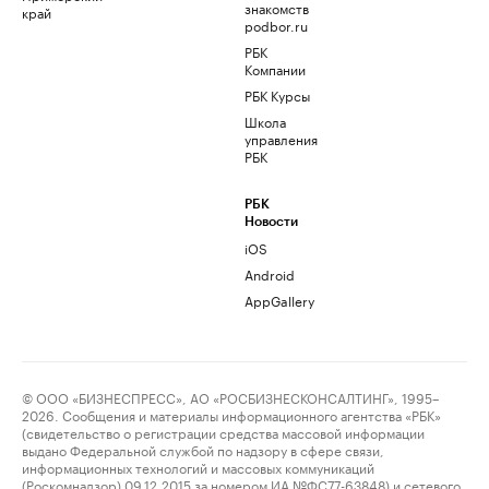
знакомств
край
podbor.ru
РБК
Компании
РБК Курсы
Школа
управления
РБК
РБК
Новости
iOS
Android
AppGallery
© ООО «БИЗНЕСПРЕСС», АО «РОСБИЗНЕСКОНСАЛТИНГ», 1995–
2026. Сообщения и материалы информационного агентства «РБК»
(свидетельство о регистрации средства массовой информации
выдано Федеральной службой по надзору в сфере связи,
информационных технологий и массовых коммуникаций
(Роскомнадзор) 09.12.2015 за номером ИА №ФС77-63848) и сетевого