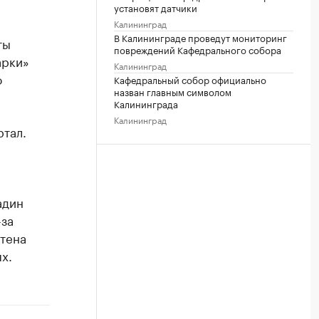
установят датчики
Калининград
В Калининграде проведут мониторинг
ты
повреждений Кафедрального собора
арки»
Калининград
о
Кафедральный собор официально
назван главным символом
Калининграда
Калининград
ртал.
адин
-за
стена
х.