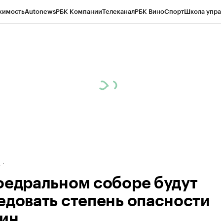
жимость
Autonews
РБК Компании
Телеканал
РБК Вино
Спорт
Школа упра
ипто
РБК Бизнес-среда
Дискуссионный клуб
Исследования
Кредитные 
рагентов
Политика
Экономика
Бизнес
Технологии и медиа
Финансы
Рын
д
федральном соборе будут
едовать степень опасности
ин