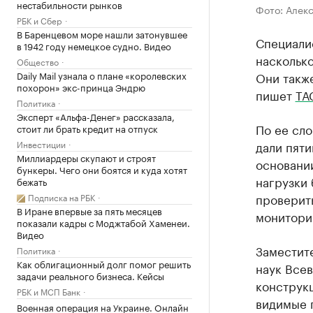
нестабильности рынков
Фото: Алек
РБК и Сбер
В Баренцевом море нашли затонувшее
Специали
в 1942 году немецкое судно. Видео
насколько
Общество
Daily Mail узнала о плане «королевских
Они также
похорон» экс-принца Эндрю
пишет
ТА
Политика
Эксперт «Альфа-Денег» рассказала,
По ее сло
стоит ли брать кредит на отпуск
Инвестиции
дали пят
Миллиардеры скупают и строят
основании
бункеры. Чего они боятся и куда хотят
нагрузки 
бежать
проверит
Подписка на РБК
В Иране впервые за пять месяцев
монитори
показали кадры с Моджтабой Хаменеи.
Видео
Заместите
Политика
Как облигационный долг помог решить
наук Все
задачи реального бизнеса. Кейсы
конструкц
РБК и МСП Банк
видимые п
Военная операция на Украине. Онлайн