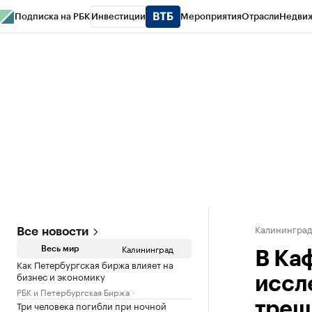
Подписка на РБК
Инвестиции
Мероприятия
Отрасли
Недви
РБК Life
Тренды
Визионеры
Национальные проекты
Город
Стиль
Кр
Спецпроекты СПб
Конференции СПб
Спецпроекты
Проверка конт
Калинингра
Все новости
Калининград
Весь мир
В Ка
Как Петербургская биржа влияет на
бизнес и экономику
иссл
РБК и Петербургская Биржа
Три человека погибли при ночной
трещ