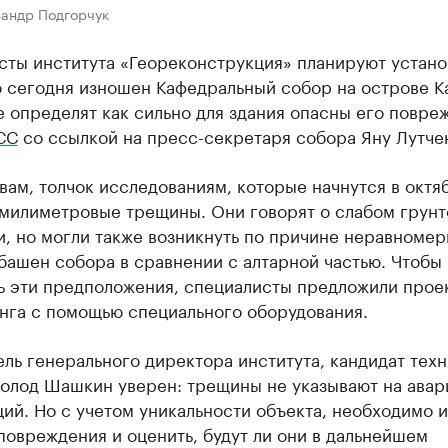
сандр Подгорчук
сты института «Геореконструкция» планируют устано
 сегодня изношен Кафедральный собор на острове Ка
 определят как сильно для здания опасны его повре
СС
со ссылкой на пресс-секретаря собора Яну Лутче
вам, толчок исследованиям, которые начнутся в октя
имилиметровые трещины. Они говорят о слабом грун
, но могли также возникнуть по причине неравноме
башен собора в сравнении с алтарной частью. Чтобы
ь эти предположения, специалисты предложили прое
нга с помощью специального оборудования.
ль генерального директора института, кандидат тех
волод Шашкин уверен: трещины не указывают на авар
ий. Но с учетом уникальности объекта, необходимо и
овреждения и оценить, будут ли они в дальнейшем