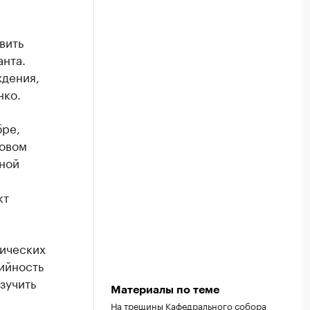
вить
нта.
ждения,
нко.
бре,
товом
рной
кт
нических
ийность
зучить
Материалы по теме
На трещины Кафедрального собора