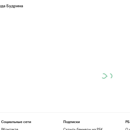
да Будрина
Социальные сети
Подписки
РБ
ВКонтакте
Скрыть баннеры на РБК
О 