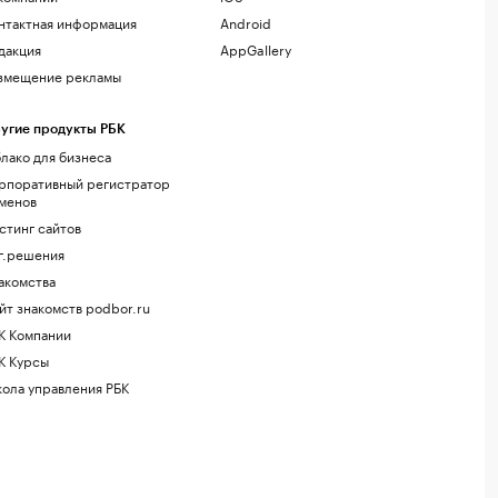
нтактная информация
Android
дакция
AppGallery
змещение рекламы
угие продукты РБК
лако для бизнеса
рпоративный регистратор
менов
стинг сайтов
г.решения
акомства
йт знакомств podbor.ru
К Компании
К Курсы
ола управления РБК