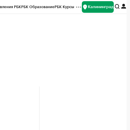
Калининград
вления РБК
РБК Образование
РБК Курсы
рейтинги
Франшизы
Газета
ок наличной валюты