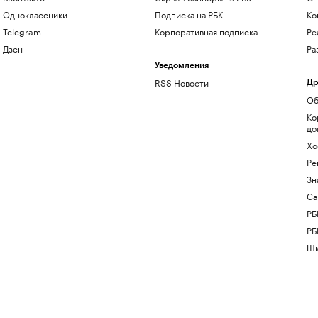
Одноклассники
Подписка на РБК
Ко
Telegram
Корпоративная подписка
Ре
Дзен
Ра
Уведомления
RSS Новости
Др
Об
Ко
до
Хо
Ре
Зн
Са
РБ
РБ
Шк