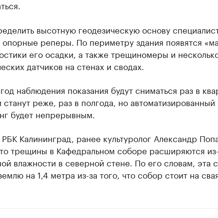
ться.
ределить высотную геодезическую основу специалис
т опорные реперы. По периметру здания появятся «м
остики его осадки, а также трещиномеры и нескольк
еских датчиков на стенах и сводах.
год наблюдения показания будут сниматься раз в ква
 станут реже, раз в полгода, но автоматизированный
нг будет непрерывным.
 РБК Калининград, ранее культуролог Александр Поп
что трещины в Кафедральном соборе расширяются из
й влажности в северной стене. По его словам, эта 
землю на 1,4 метра из-за того, что собор стоит на свая