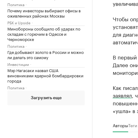
увеличива
Политика
Почему инвесторы выбирают офисы в
оживленных районах Москвы
Чтобы оп
РБК и Upside
установя
Минобороны сообщило об ударах по
для диагн
складам с горючим в Одессе и
Черноморске
автоматич
Политика
Где добывают золото в России и можно
В первый 
ли делать это самому
Далее они
Инвестиции
Мэр Нагасаки назвал США
монитори
виновниками ядерной бомбардировки
города
Как писал
Политика
заявлял
, 
Загрузить еще
повышенно
«ушла» в 
Авторы
Теги