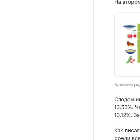
На втором
Калинингра
Следом ид
13,53%. Ч
13,12%. З
Как писал
среди вс