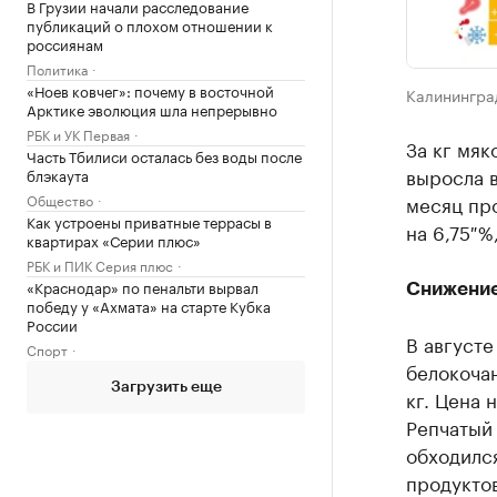
В Грузии начали расследование
публикаций о плохом отношении к
россиянам
Политика
«Ноев ковчег»: почему в восточной
Калинингра
Арктике эволюция шла непрерывно
РБК и УК Первая
За кг мяк
Часть Тбилиси осталась без воды после
выросла в
блэкаута
Общество
месяц пр
Как устроены приватные террасы в
на 6,75 %,
квартирах «Серии плюс»
РБК и ПИК Серия плюс
«Краснодар» по пенальти вырвал
Снижение
победу у «Ахмата» на старте Кубка
России
В августе
Спорт
белокочан
Загрузить еще
кг. Цена 
Репчатый 
обходился
продуктов