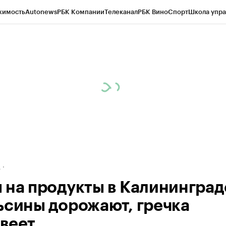
жимость
Autonews
РБК Компании
Телеканал
РБК Вино
Спорт
Школа упра
ипто
РБК Бизнес-среда
Дискуссионный клуб
Исследования
Кредитные 
рагентов
Политика
Экономика
Бизнес
Технологии и медиа
Финансы
Рын
д
 на продукты в Калининград
ьсины дорожают, гречка
веет