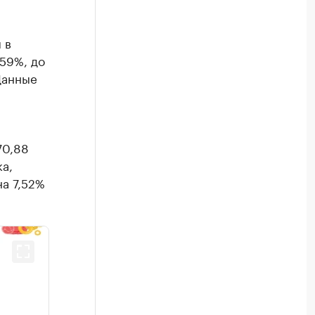
 в
,59%, до
 Данные
70,88
а,
на 7,52%