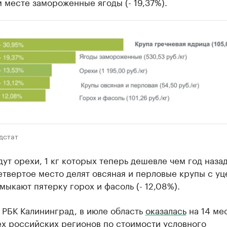
 месте замороженные ягоды (- 19,37%).
дстат
ут орехи, 1 кг которых теперь дешевле чем год назад
етвертое место делят овсяная и перловые крупы с уц
амыкают пятерку горох и фасоль (- 12,08%).
 РБК Калининград, в июле область
оказалась
на 14 ме
ех российских регионов по стоимости условного