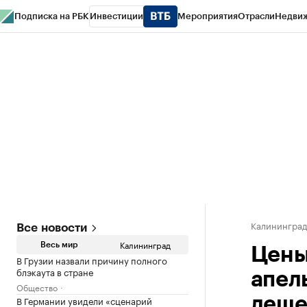
Подписка на РБК
Инвестиции
Мероприятия
Отрасли
Недви
РБК Life
Тренды
Визионеры
Национальные проекты
Город
Стиль
Кр
Спецпроекты СПб
Конференции СПб
Спецпроекты
Проверка конт
Калинингра
Все новости
Калининград
Весь мир
Цены
В Грузии назвали причину полного
блэкаута в стране
апел
Общество
В Германии увидели «сценарий
деше