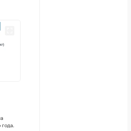
на
 года.