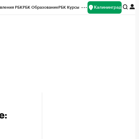
Калининград
вления РБК
РБК Образование
РБК Курсы
рейтинги
Франшизы
Газета
ок наличной валюты
е: