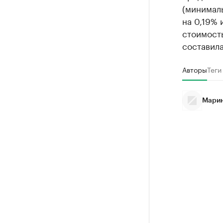
(минималь
на 0,19% 
стоимость
составила
Авторы
Теги
Марин