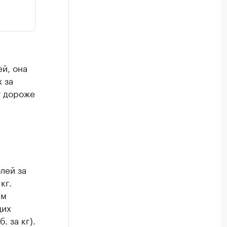
й, она
 за
т дороже
лей за
кг.
мм
щих
 за кг).