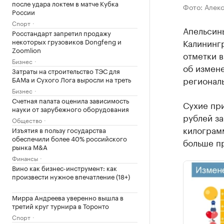
после удара локтем в матче Кубка
Фото: Алек
России
Спорт
Апельсин
Росстандарт запретил продажу
некоторых грузовиков Dongfeng и
Калинингр
Zoomlion
отметки в
Бизнес
об измене
Затраты на строительство ТЭС для
регионал
БАМа и Сухого Лога выросли на треть
Бизнес
Счетная палата оценила зависимость
Сухие при
науки от зарубежного оборудования
рублей за
Общество
килограмм
Изъятия в пользу государства
обеспечили более 40% российского
больше п
рынка M&A
Финансы
Вино как бизнес-инструмент: как
произвести нужное впечатление (18+)
Мирра Андреева уверенно вышла в
третий круг турнира в Торонто
Спорт