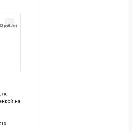
 на
енкой на
сте