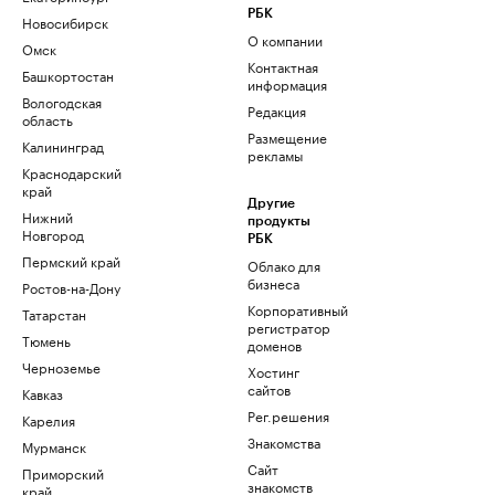
РБК
Новосибирск
О компании
Омск
Контактная
Башкортостан
информация
Вологодская
Редакция
область
Размещение
Калининград
рекламы
Краснодарский
край
Другие
Нижний
продукты
Новгород
РБК
Пермский край
Облако для
бизнеса
Ростов-на-Дону
Корпоративный
Татарстан
регистратор
Тюмень
доменов
Черноземье
Хостинг
сайтов
Кавказ
Рег.решения
Карелия
Знакомства
Мурманск
Сайт
Приморский
знакомств
край