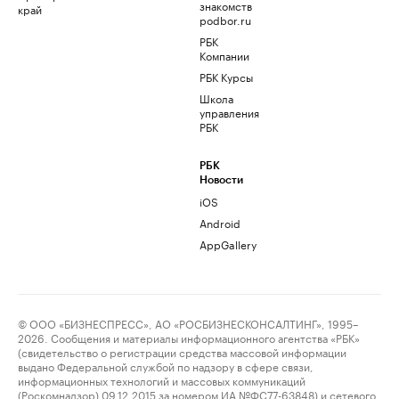
знакомств
край
podbor.ru
РБК
Компании
РБК Курсы
Школа
управления
РБК
РБК
Новости
iOS
Android
AppGallery
© ООО «БИЗНЕСПРЕСС», АО «РОСБИЗНЕСКОНСАЛТИНГ», 1995–
2026. Сообщения и материалы информационного агентства «РБК»
(свидетельство о регистрации средства массовой информации
выдано Федеральной службой по надзору в сфере связи,
информационных технологий и массовых коммуникаций
(Роскомнадзор) 09.12.2015 за номером ИА №ФС77-63848) и сетевого