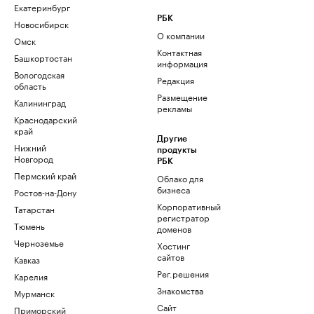
Екатеринбург
РБК
Новосибирск
О компании
Омск
Контактная
Башкортостан
информация
Вологодская
Редакция
область
Размещение
Калининград
рекламы
Краснодарский
край
Другие
Нижний
продукты
Новгород
РБК
Пермский край
Облако для
бизнеса
Ростов-на-Дону
Корпоративный
Татарстан
регистратор
Тюмень
доменов
Черноземье
Хостинг
сайтов
Кавказ
Рег.решения
Карелия
Знакомства
Мурманск
Сайт
Приморский