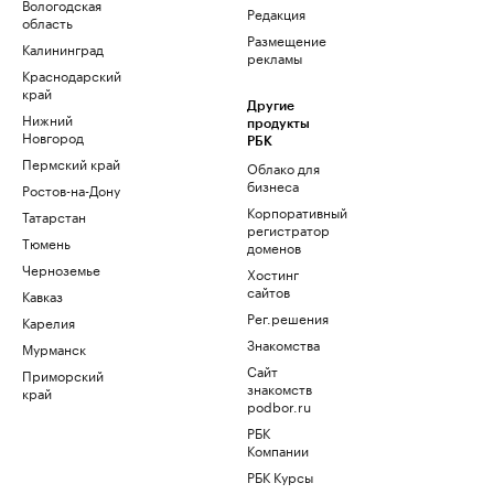
Вологодская
Редакция
область
Размещение
Калининград
рекламы
Краснодарский
край
Другие
Нижний
продукты
Новгород
РБК
Пермский край
Облако для
бизнеса
Ростов-на-Дону
Корпоративный
Татарстан
регистратор
Тюмень
доменов
Черноземье
Хостинг
сайтов
Кавказ
Рег.решения
Карелия
Знакомства
Мурманск
Сайт
Приморский
знакомств
край
podbor.ru
РБК
Компании
РБК Курсы