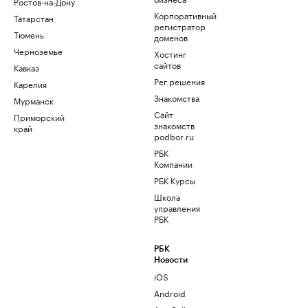
Ростов-на-Дону
Корпоративный
Татарстан
регистратор
Тюмень
доменов
Черноземье
Хостинг
сайтов
Кавказ
Рег.решения
Карелия
Знакомства
Мурманск
Сайт
Приморский
знакомств
край
podbor.ru
РБК
Компании
РБК Курсы
Школа
управления
РБК
РБК
Новости
iOS
Android