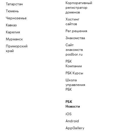
Корпоративный
Татарстан
регистратор
Тюмень
доменов
Черноземье
Хостинг
сайтов
Кавказ
Рег.решения
Карелия
Знакомства
Мурманск
Сайт
Приморский
знакомств
край
podbor.ru
РБК
Компании
РБК Курсы
Школа
управления
РБК
РБК
Новости
iOS
Android
AppGallery