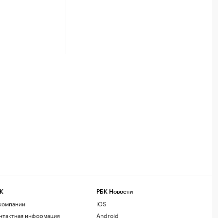
К
РБК Новости
компании
iOS
нтактная информация
Android