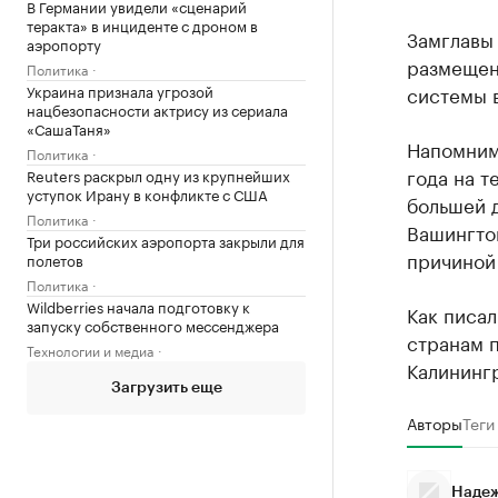
В Германии увидели «сценарий
теракта» в инциденте с дроном в
Замглавы 
аэропорту
размещен
Политика
Украина признала угрозой
системы 
нацбезопасности актрису из сериала
«СашаТаня»
Напомним,
Политика
года на 
Reuters раскрыл одну из крупнейших
уступок Ирану в конфликте с США
большей д
Политика
Вашингтон
Три российских аэропорта закрыли для
причиной
полетов
Политика
Wildberries начала подготовку к
Как писа
запуску собственного мессенджера
странам 
Технологии и медиа
Калинингр
Загрузить еще
Авторы
Теги
Надеж