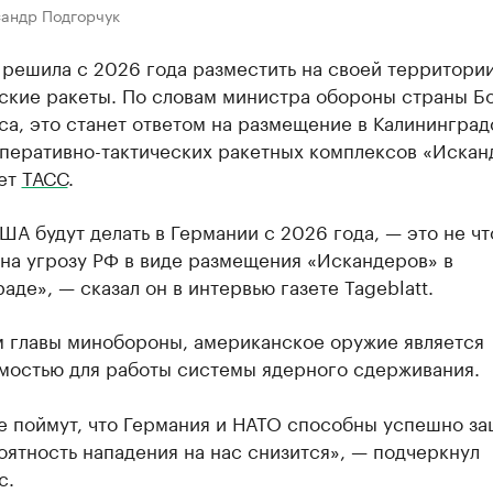
сандр Подгорчук
 решила с 2026 года разместить на своей территори
ские ракеты. По словам министра обороны страны Б
а, это станет ответом на размещение в Калининград
оперативно-тактических ракетных комплексов «Искан
ет
ТАСС
.
США будут делать в Германии с 2026 года, — это не чт
 на угрозу РФ в виде размещения «Искандеров» в
аде», — сказал он в интервью газете Tageblatt.
м главы минобороны, американское оружие является
мостью для работы системы ядерного сдерживания.
е поймут, что Германия и НАТО способны успешно за
оятность нападения на нас снизится», — подчеркнул
с.