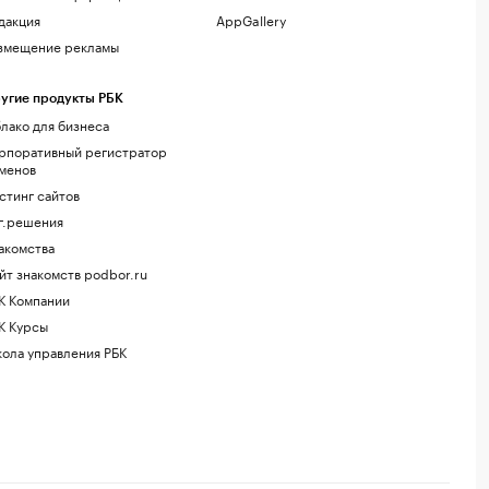
дакция
AppGallery
змещение рекламы
угие продукты РБК
лако для бизнеса
рпоративный регистратор
менов
стинг сайтов
г.решения
акомства
йт знакомств podbor.ru
К Компании
К Курсы
ола управления РБК