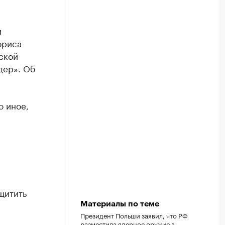
и
ориса
ской
дер». Об
о иное,
щитить
Материалы по теме
Президент Польши заявил, что РФ
разместила ядерное оружие в