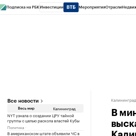
Подписка на РБК
Инвестиции
Мероприятия
Отрасли
Недви
РБК Life
Тренды
Визионеры
Национальные проекты
Город
Стиль
Кр
Спецпроекты СПб
Конференции СПб
Спецпроекты
Проверка конт
Калинингра
Все новости
Калининград
Весь мир
В ми
NYT узнала о создании ЦРУ тайной
группы с целью раскола властей Кубы
выск
Политика
В американском штате объявили ЧС в
Кали