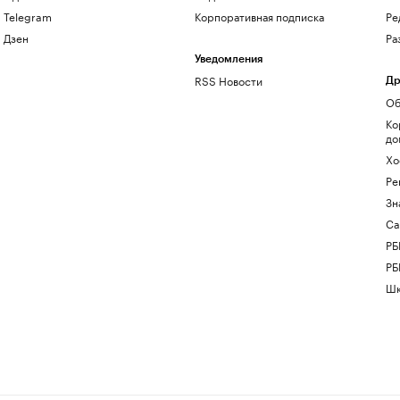
Telegram
Корпоративная подписка
Ре
Дзен
Ра
Уведомления
RSS Новости
Др
Об
Ко
до
Хо
Ре
Зн
Са
РБ
РБ
Шк