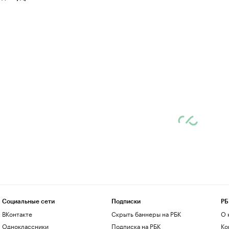
Социальные сети
Подписки
РБ
ВКонтакте
Скрыть баннеры на РБК
О 
Одноклассники
Подписка на РБК
Ко