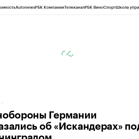
жимость
Autonews
РБК Компании
Телеканал
РБК Вино
Спорт
Школа упра
ипто
РБК Бизнес-среда
Дискуссионный клуб
Исследования
Кредитные 
рагентов
Политика
Экономика
Бизнес
Технологии и медиа
Финансы
Рын
д
нобороны Германии
азались об «Искандерах» по
нинградом