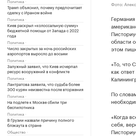
Политика
Фото: Алек
Трамп объяснил, почему предпочитает
сделку с Ираном войне
Германия
Политика
Киев раскрыл «колоссальную сумму»
американ
бюджетной помощи от Запада с 2022
Писториус
года
области 
Политика
этом пиш
Число закрытых за ночь российских
аэропортов выросло до восьми
Политика
«То, что 
Залужный заявил, что Киев исчерпал
как ответ
ресурс вооружений в конфликте
Калинингр
Политика
Лантратова заявила, что судьба более
300 курян неизвестна после вторжения
По слова
Политика
необходи
На подлете к Москве сбили три
беспилотника
Политика
«Когда вс
В Грузии назвали причину полного
себя, вер
блэкаута в стране
Писториу
Общество