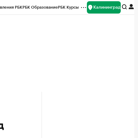
Калининград
вления РБК
РБК Образование
РБК Курсы
рейтинги
Франшизы
Газета
ок наличной валюты
д