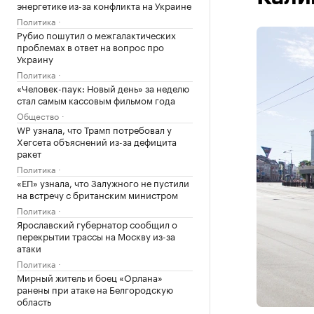
энергетике из-за конфликта на Украине
Политика
Рубио пошутил о межгалактических
проблемах в ответ на вопрос про
Украину
Политика
«Человек-паук: Новый день» за неделю
стал самым кассовым фильмом года
Общество
WP узнала, что Трамп потребовал у
Хегсета объяснений из-за дефицита
ракет
Политика
«ЕП» узнала, что Залужного не пустили
на встречу с британским министром
Политика
Ярославский губернатор сообщил о
перекрытии трассы на Москву из-за
атаки
Политика
Мирный житель и боец «Орлана»
ранены при атаке на Белгородскую
область