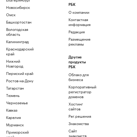
РБК
Новосибирск
О компании
Омск
Контактная
Башкортостан
информация
Вологодская
Редакция
область
Размещение
Калининград
рекламы
Краснодарский
край
Другие
Нижний
продукты
Новгород
РБК
Пермский край
Облако для
бизнеса
Ростов-на-Дону
Корпоративный
Татарстан
регистратор
Тюмень
доменов
Черноземье
Хостинг
сайтов
Кавказ
Рег.решения
Карелия
Знакомства
Мурманск
Сайт
Приморский
знакомств
край