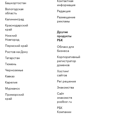
Контактная
Башкортостан
информация
Вологодская
Редакция
область
Размещение
Калининград
рекламы
Краснодарский
край
Другие
Нижний
продукты
Новгород
РБК
Пермский край
Облако для
бизнеса
Ростов-на-Дону
Корпоративный
Татарстан
регистратор
Тюмень
доменов
Черноземье
Хостинг
сайтов
Кавказ
Рег.решения
Карелия
Знакомства
Мурманск
Сайт
Приморский
знакомств
край
podbor.ru
РБК
Компании